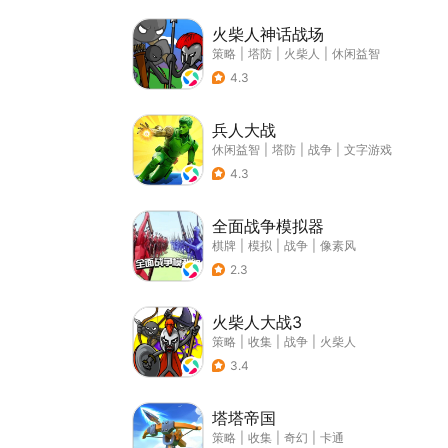
火柴人神话战场
策略
|
塔防
|
火柴人
|
休闲益智
4.3
兵人大战
休闲益智
|
塔防
|
战争
|
文字游戏
4.3
全面战争模拟器
棋牌
|
模拟
|
战争
|
像素风
2.3
火柴人大战3
策略
|
收集
|
战争
|
火柴人
3.4
塔塔帝国
策略
|
收集
|
奇幻
|
卡通