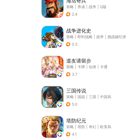
海岛奇兵
策略
|
养成
|
战争
|
Q版
2.4
战争进化史
策略
|
即时战略
|
战争
|
挑战破纪录
0.5
道友请留步
策略
|
卡牌
|
仙侠
|
卡通
3.7
三国传说
策略
|
国战
|
三国
|
中国风
5.0
塔防纪元
策略
|
塔防
|
奇幻
|
欧美风
4.1