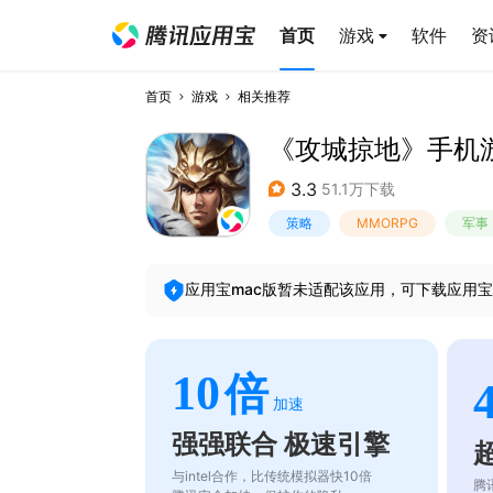
首页
游戏
软件
资
首页
游戏
相关推荐
《攻城掠地》手机
3.3
51.1万下载
策略
MMORPG
军事
应用宝mac版暂未适配该应用，可下载应用宝
10
倍
加速
强强联合 极速引擎
与intel合作，比传统模拟器快10倍
腾