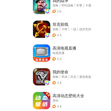
我的战争
策略
|
即时战略
|
军事
|
卡通
2.8
坦克前线
策略
|
卡牌
|
一战
|
战术竞技
4.5
高清电视直播
电视直播
0.0
我的使命
策略
|
养成
|
坦克
|
紧急救援
3.8
高清动态壁纸大全
壁纸
4.8