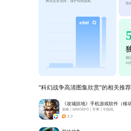
腾讯安全加持，保护你的隐私
给
稳
i
“科幻战争高清图集欣赏”的相关推荐(
《攻城掠地》手机游戏软件（移
策略
|
MMORPG
|
军事
|
中国风
3.3