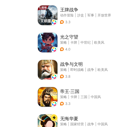
王牌战争
动作冒险
|
沙盒
|
军事
|
开放世界
3.3
光之守望
策略
|
卡牌
|
中世纪
|
欧美风
4.0
战争与文明
策略
|
即时战略
|
战争
|
欧美风
3.8
帝王·三国
策略
|
卡牌
|
三国
|
中国风
3.3
无悔华夏
策略
|
国家经营
|
战争
|
中国风