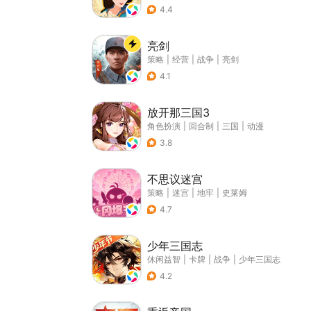
4.4
亮剑
策略
|
经营
|
战争
|
亮剑
4.1
放开那三国3
角色扮演
|
回合制
|
三国
|
动漫
3.8
不思议迷宫
策略
|
迷宫
|
地牢
|
史莱姆
4.7
少年三国志
休闲益智
|
卡牌
|
战争
|
少年三国志
4.2