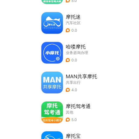
5.0
摩托迷
汽车社区
0.0
哈喽摩托
业务咨询办理
0.0
MAN共享摩托
共享出行
4.0
摩托驾考通
其他
5.0
摩托宝