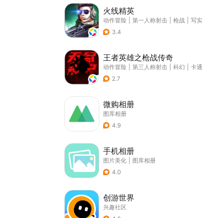
火线精英
动作冒险
|
第一人称射击
|
枪战
|
写实
3.4
王者英雄之枪战传奇
动作冒险
|
第三人称射击
|
科幻
|
卡通
2.7
微购相册
图库相册
4.9
手机相册
图片美化
|
图库相册
4.0
创游世界
兴趣社区