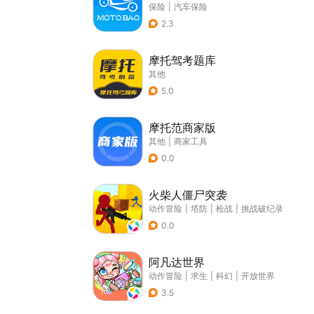
保险
|
汽车保险
2.3
摩托驾考题库
其他
5.0
摩托范商家版
其他
|
商家工具
0.0
火柴人僵尸突袭
动作冒险
|
塔防
|
枪战
|
挑战破纪录
0.0
阿凡达世界
动作冒险
|
求生
|
科幻
|
开放世界
3.5