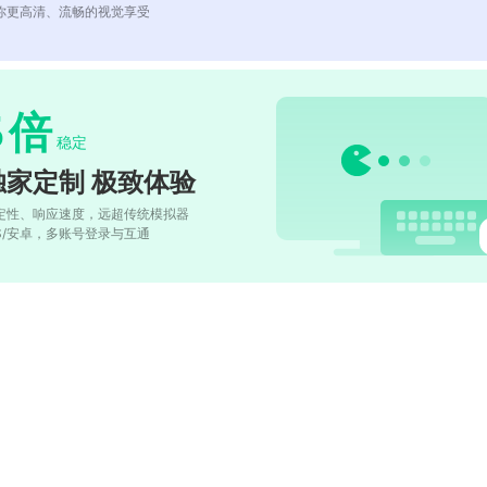
你更高清、流畅的视觉享受
5
倍
稳定
独家定制 极致体验
定性、响应速度，远超传统模拟器
OS/安卓，多账号登录与互通