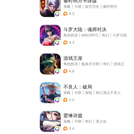
秦时明月卡牌版
策略
|
卡牌
|
架空历史
|
秦时明月
4.3
斗罗大陆：魂师对决
角色扮演
|
MMORPG
|
奇幻
|
斗罗大陆
4.3
游戏王座
角色扮演
|
集换式卡牌
|
奇幻
|
游戏王
4.8
不良人：破局
策略
|
卡牌
|
冒险
|
画江湖之不良人
3.0
爱琳诗篇
策略
|
卡牌
|
奇幻
|
美少女
3.4