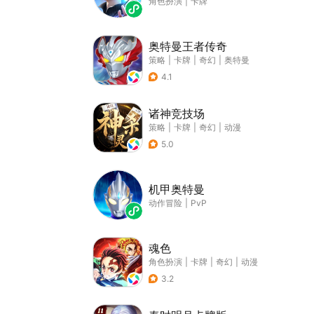
角色扮演
|
卡牌
奥特曼王者传奇
策略
|
卡牌
|
奇幻
|
奥特曼
4.1
诸神竞技场
策略
|
卡牌
|
奇幻
|
动漫
5.0
机甲奥特曼
动作冒险
|
PvP
魂色
角色扮演
|
卡牌
|
奇幻
|
动漫
3.2