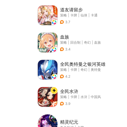
道友请留步
策略
|
卡牌
|
仙侠
|
卡通
3.7
血族
策略
|
回合制
|
奇幻
|
血族
3.4
全民奥特曼之银河英雄
策略
|
卡牌
|
奇幻
|
奥特曼
4.2
全民水浒
策略
|
卡牌
|
水浒
|
中国风
3.9
精灵纪元