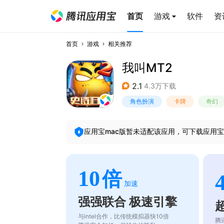
首页
游戏
软件
资
首页
游戏
相关推荐
我叫MT2
2.1
4.3万下载
角色扮演
卡牌
奇幻
应用宝mac版暂未适配该应用，可下载应用宝
10
倍
加速
强强联合 极速引擎
与intel合作，比传统模拟器快10倍
腾