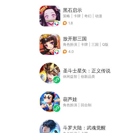
黑石启示
策略
|
卡牌
|
奇幻
|
动漫
1.8
放开那三国
角色扮演
|
卡牌
|
三国
|
Q版
4.0
圣斗士星矢：正义传说
休闲益智
|
创新品类
葫芦娃
角色扮演
|
回合制
斗罗大陆：武魂觉醒