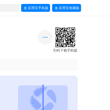
应用宝
手机版
应用宝
电脑版
扫码下载手机版