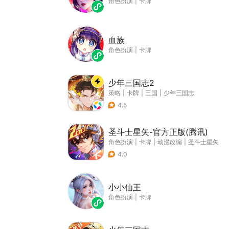
角色扮演
|
卡牌
血族
角色扮演
|
卡牌
少年三国志2
策略
|
卡牌
|
三国
|
少年三国志
4.5
圣斗士星矢-官方正版(腾讯)
角色扮演
|
卡牌
|
动漫改编
|
圣斗士星矢
4.0
小小仙王
角色扮演
|
卡牌