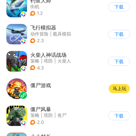
钓鱼大师
街机
下载
1.2
飞行模拟器
动作冒险
|
载具模拟
下载
|
飞机
|
写实
2.3
火柴人神话战场
策略
|
塔防
|
火柴人
下载
|
休闲益智
4.3
僵尸游戏
马上玩
僵尸风暴
策略
|
塔防
|
丧尸
下载
|
卡通
2.0