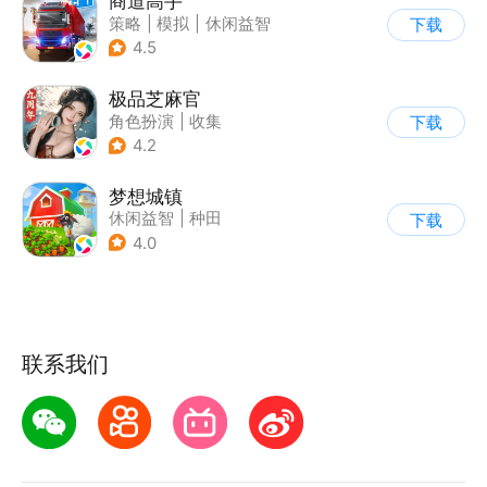
商道高手
策略
|
模拟
|
休闲益智
下载
|
收集
4.5
极品芝麻官
角色扮演
|
收集
下载
|
架空历史
|
古风
4.2
梦想城镇
休闲益智
|
种田
下载
|
田园生活
|
中国风
4.0
联系我们