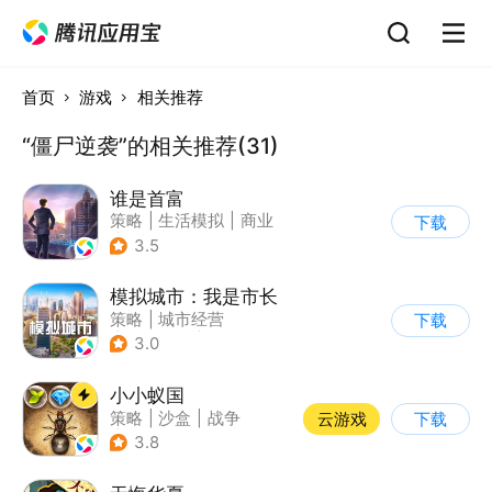
首页
游戏
相关推荐
“僵尸逆袭”的相关推荐(31)
谁是首富
策略
|
生活模拟
|
商业
下载
|
写实
3.5
模拟城市：我是市长
策略
|
城市经营
下载
|
模拟城市
|
开放世界
3.0
小小蚁国
策略
|
沙盒
|
战争
云游戏
下载
|
写实
3.8