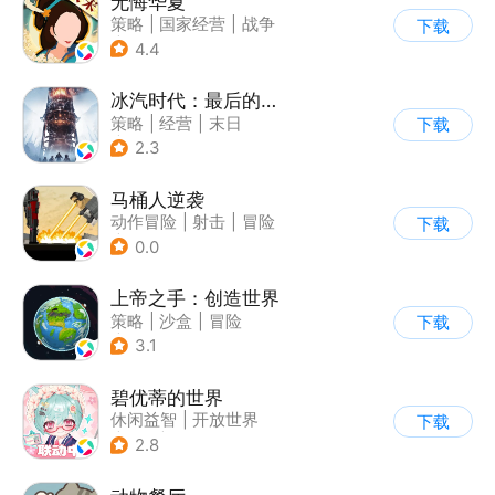
无悔华夏
策略
|
国家经营
|
战争
下载
|
中国风
4.4
冰汽时代：最后的家园
策略
|
经营
|
末日
下载
|
steam游戏
2.3
马桶人逆袭
动作冒险
|
射击
|
冒险
下载
|
像素风
0.0
上帝之手：创造世界
策略
|
沙盒
|
冒险
下载
|
卡通
3.1
碧优蒂的世界
休闲益智
|
开放世界
下载
|
Q版
|
捏脸
2.8