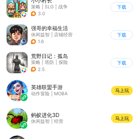
小小村长
策略
|
SLG
|
战争
下载
|
像素风
3.0
强哥的幸福生活
休闲益智
|
店铺经营
下载
|
卡通
|
Q版
1.6
荒野日记：孤岛
策略
|
塔防
|
探险
下载
|
开放世界
2.5
英雄联盟手游
马上玩
动作冒险
|
MOBA
蚂蚁进化3D
马上玩
休闲益智
|
经营