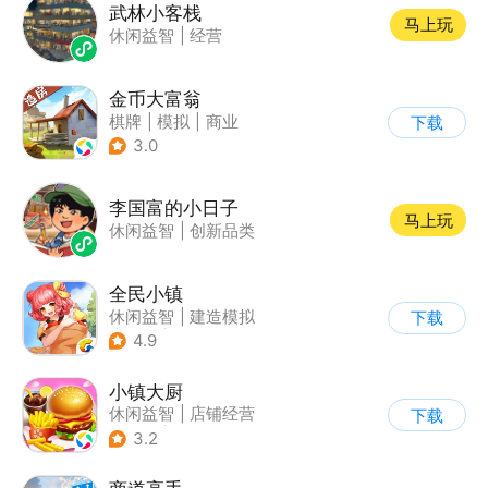
武林小客栈
马上玩
休闲益智
|
经营
金币大富翁
棋牌
|
模拟
|
商业
下载
|
脑洞
3.0
李国富的小日子
马上玩
休闲益智
|
创新品类
全民小镇
休闲益智
|
建造模拟
下载
|
卡通
|
腾讯
4.9
小镇大厨
休闲益智
|
店铺经营
下载
|
美食
|
卡通
3.2