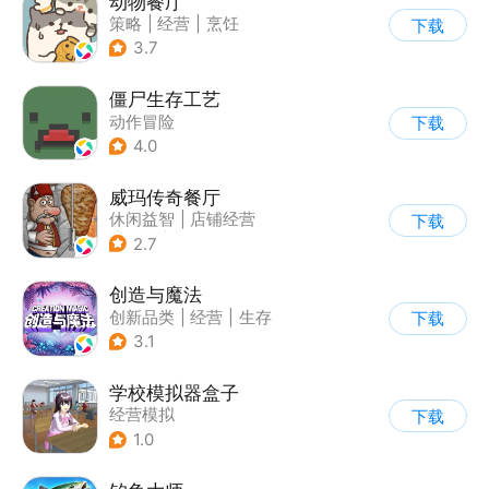
动物餐厅
策略
|
经营
|
烹饪
下载
|
宠物
3.7
僵尸生存工艺
动作冒险
下载
4.0
威玛传奇餐厅
休闲益智
|
店铺经营
下载
|
美食
|
卡通
2.7
创造与魔法
创新品类
|
经营
|
生存
下载
|
开放世界
3.1
学校模拟器盒子
经营模拟
下载
1.0