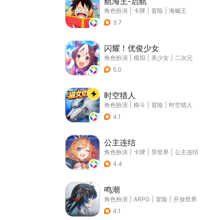
航海王-启航
角色扮演
|
卡牌
|
冒险
|
海贼王
3.7
闪耀！优俊少女
角色扮演
|
模拟
|
美少女
|
二次元
5.0
时空猎人
角色扮演
|
格斗
|
冒险
|
时空猎人
4.1
公主连结
角色扮演
|
卡牌
|
异世界
|
公主连结
4.4
鸣潮
角色扮演
|
ARPG
|
冒险
|
开放世界
4.1