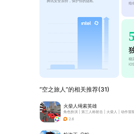
腾讯安全加持，保护你的隐私
给
稳
i
“空之旅人”的相关推荐(31)
火柴人绳索英雄
角色扮演
|
第三人称射击
|
火柴人
|
动作冒
2.6