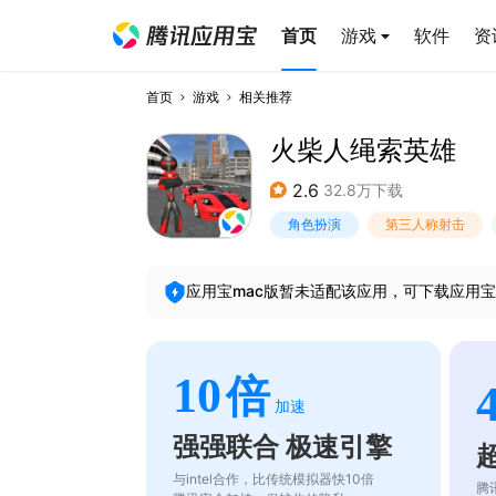
首页
游戏
软件
资
首页
游戏
相关推荐
火柴人绳索英雄
2.6
32.8万下载
角色扮演
第三人称射击
应用宝mac版暂未适配该应用，可下载应用宝
10
倍
加速
强强联合 极速引擎
与intel合作，比传统模拟器快10倍
腾