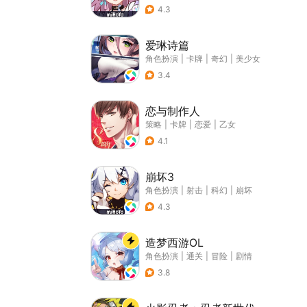
4.3
爱琳诗篇
角色扮演
|
卡牌
|
奇幻
|
美少女
3.4
恋与制作人
策略
|
卡牌
|
恋爱
|
乙女
4.1
崩坏3
角色扮演
|
射击
|
科幻
|
崩坏
4.3
造梦西游OL
角色扮演
|
通关
|
冒险
|
剧情
3.8