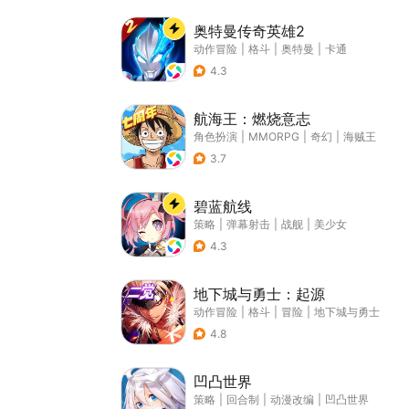
奥特曼传奇英雄2
动作冒险
|
格斗
|
奥特曼
|
卡通
4.3
航海王：燃烧意志
角色扮演
|
MMORPG
|
奇幻
|
海贼王
3.7
碧蓝航线
策略
|
弹幕射击
|
战舰
|
美少女
4.3
地下城与勇士：起源
动作冒险
|
格斗
|
冒险
|
地下城与勇士
4.8
凹凸世界
策略
|
回合制
|
动漫改编
|
凹凸世界