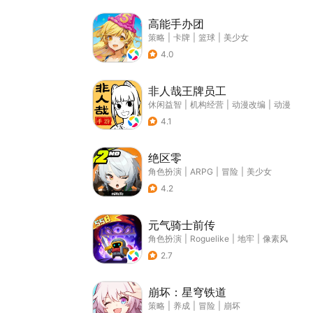
高能手办团
策略
|
卡牌
|
篮球
|
美少女
4.0
非人哉王牌员工
休闲益智
|
机构经营
|
动漫改编
|
动漫
4.1
绝区零
角色扮演
|
ARPG
|
冒险
|
美少女
4.2
元气骑士前传
角色扮演
|
Roguelike
|
地牢
|
像素风
2.7
崩坏：星穹铁道
策略
|
养成
|
冒险
|
崩坏