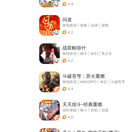
4.4
问道
角色扮演
|
收集
|
仙侠
|
宠物
4.2
战双帕弥什
角色扮演
|
格斗
|
科幻
|
美少女
4.2
斗破苍穹：异火重燃
角色扮演
|
MMORPG
|
奇幻
|
斗破苍穹
4.4
天天炫斗-经典重燃
动作冒险
|
格斗
|
街机
|
动漫
4.6