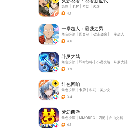
火影忍者：忍者新世代
策略
|
卡牌
|
奇幻
|
火影
4.1
一拳超人：最强之男
角色扮演
|
回合制
|
动漫改编
|
一拳超人
4.6
斗罗大陆
角色扮演
|
即时战略
|
小说改编
|
斗罗大陆
3.9
绯色回响
角色扮演
|
卡牌
|
科幻
|
美少女
3.4
梦幻西游
角色扮演
|
MMORPG
|
西游
|
自由交易
4.1