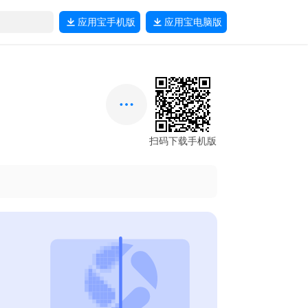
应用宝
手机版
应用宝
电脑版
扫码下载手机版