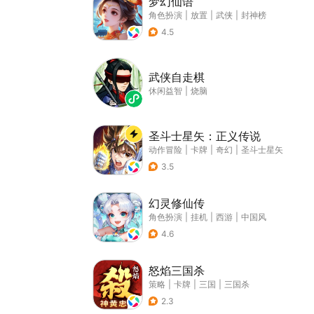
梦幻仙语
角色扮演
|
放置
|
武侠
|
封神榜
4.5
武侠自走棋
休闲益智
|
烧脑
圣斗士星矢：正义传说
动作冒险
|
卡牌
|
奇幻
|
圣斗士星矢
3.5
幻灵修仙传
角色扮演
|
挂机
|
西游
|
中国风
4.6
怒焰三国杀
策略
|
卡牌
|
三国
|
三国杀
2.3