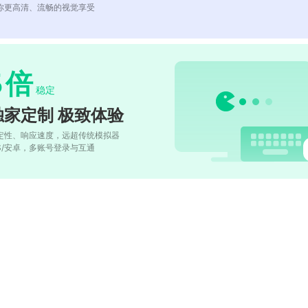
你更高清、流畅的视觉享受
5
倍
稳定
独家定制 极致体验
定性、响应速度，远超传统模拟器
OS/安卓，多账号登录与互通