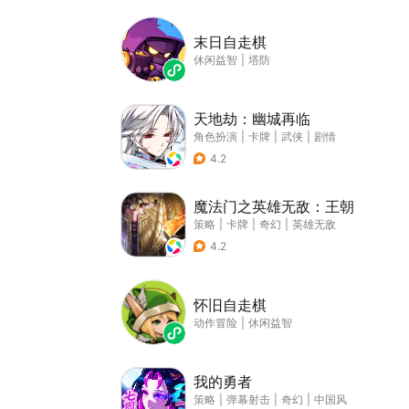
末日自走棋
休闲益智
|
塔防
天地劫：幽城再临
角色扮演
|
卡牌
|
武侠
|
剧情
4.2
魔法门之英雄无敌：王朝
策略
|
卡牌
|
奇幻
|
英雄无敌
4.2
怀旧自走棋
动作冒险
|
休闲益智
我的勇者
策略
|
弹幕射击
|
奇幻
|
中国风