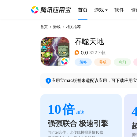
首页
游戏
软件
资
首页
游戏
相关推荐
吞噬天地
0.0
322下载
策略
养成
奇幻
应用宝mac版暂未适配该应用，可下载应用宝
10
倍
加速
强强联合 极速引擎
与intel合作，比传统模拟器快10倍
腾