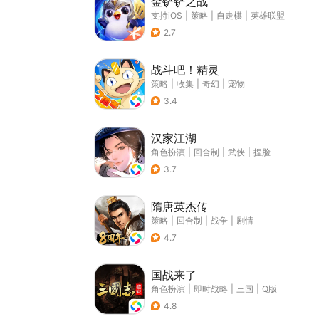
金铲铲之战
支持iOS
|
策略
|
自走棋
|
英雄联盟
2.7
战斗吧！精灵
策略
|
收集
|
奇幻
|
宠物
3.4
汉家江湖
角色扮演
|
回合制
|
武侠
|
捏脸
3.7
隋唐英杰传
策略
|
回合制
|
战争
|
剧情
4.7
国战来了
角色扮演
|
即时战略
|
三国
|
Q版
4.8