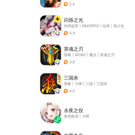
2.4
闪烁之光
休闲益智
|
MMORPG
|
仙侠
|
美少女
4.4
英魂之刃
策略
|
MOBA
|
魔法
|
英魂之刃
3.8
三国杀
策略
|
卡牌
|
三国
|
三国杀
4.0
永夜之役
角色扮演
|
卡牌