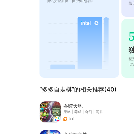
腾讯安全加持，保护你的隐私
给
稳
i
“多多自走棋”的相关推荐(40)
吞噬天地
策略
|
养成
|
奇幻
|
萌系
0.0