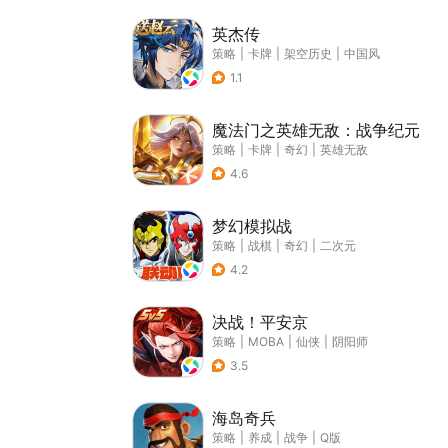
英杰传
策略
|
卡牌
|
架空历史
|
中国风
1.1
魔法门之英雄无敌：战争纪元
策略
|
卡牌
|
奇幻
|
英雄无敌
4.6
梦幻模拟战
策略
|
战棋
|
奇幻
|
二次元
4.2
决战！平安京
策略
|
MOBA
|
仙侠
|
阴阳师
3.5
海岛奇兵
策略
|
养成
|
战争
|
Q版