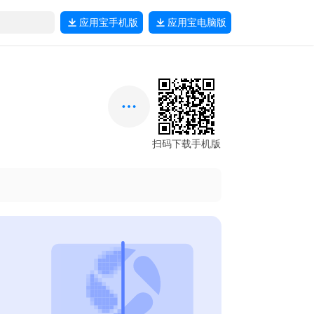
应用宝
手机版
应用宝
电脑版
扫码下载手机版