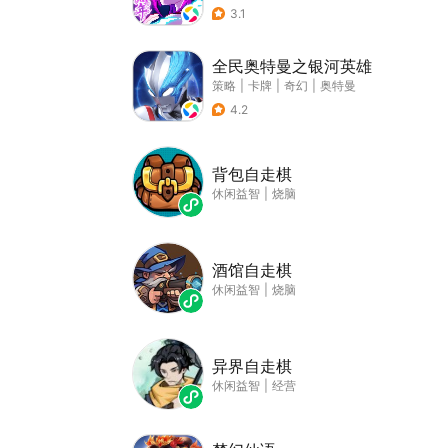
3.1
全民奥特曼之银河英雄
策略
|
卡牌
|
奇幻
|
奥特曼
4.2
背包自走棋
休闲益智
|
烧脑
酒馆自走棋
休闲益智
|
烧脑
异界自走棋
休闲益智
|
经营