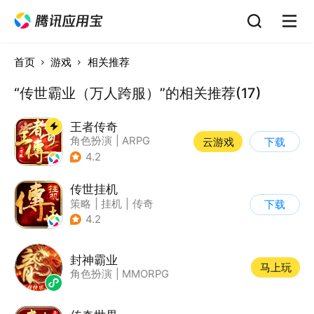
首页
游戏
相关推荐
“传世霸业（万人跨服）”的相关推荐(17)
王者传奇
角色扮演
|
ARPG
云游戏
下载
|
传奇
|
千人同屏
4.2
传世挂机
策略
|
挂机
|
传奇
下载
|
自由交易
4.2
封神霸业
马上玩
角色扮演
|
MMORPG