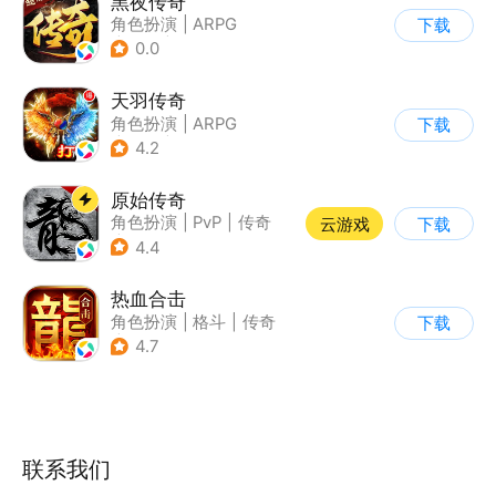
黑夜传奇
角色扮演
|
ARPG
下载
|
传奇
|
千人同屏
0.0
天羽传奇
角色扮演
|
ARPG
下载
|
传奇
|
千人同屏
4.2
原始传奇
角色扮演
|
PvP
|
传奇
云游戏
下载
|
自由交易
4.4
热血合击
角色扮演
|
格斗
|
传奇
下载
|
千人同屏
4.7
联系我们