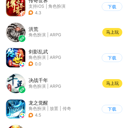
传奇世界
支持iOS
|
角色扮演
下载
|
ARPG
|
传奇
4.3
洪荒
马上玩
角色扮演
|
ARPG
剑影乱武
角色扮演
|
ARPG
下载
|
传奇
|
千人同屏
0.0
决战千年
马上玩
角色扮演
|
ARPG
龙之觉醒
角色扮演
|
放置
|
传奇
下载
|
千人同屏
4.5