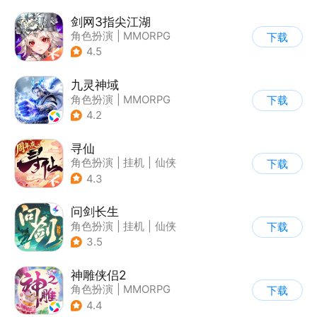
剑网3指尖江湖
角色扮演
|
MMORPG
下载
|
武侠
|
剑网
4.5
九灵神域
角色扮演
|
MMORPG
下载
|
仙侠
|
中国风
4.2
寻仙
角色扮演
|
挂机
|
仙侠
下载
|
寻仙
4.3
问剑长生
角色扮演
|
挂机
|
仙侠
下载
|
剧情
3.5
神雕侠侣2
角色扮演
|
MMORPG
下载
|
武侠
|
金庸
4.4