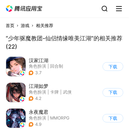
首页
游戏
相关推荐
“少年驱魔教团-仙侣情缘唯美江湖”的相关推荐
(22)
汉家江湖
角色扮演
|
回合制
下载
|
武侠
|
开放世界
3.7
江湖如梦
角色扮演
|
卡牌
|
武侠
下载
|
美少女
4.2
永夜魔君
角色扮演
|
MMORPG
下载
|
仙侠
|
中国风
4.9