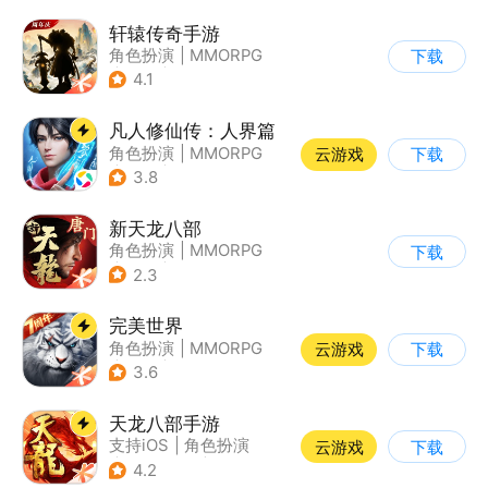
轩辕传奇手游
角色扮演
|
MMORPG
下载
|
神话
|
山海经
4.1
凡人修仙传：人界篇
角色扮演
|
MMORPG
云游戏
下载
|
仙侠
|
开放世界
3.8
新天龙八部
角色扮演
|
MMORPG
下载
|
武侠
|
天龙八部
2.3
完美世界
角色扮演
|
MMORPG
云游戏
下载
|
奇幻
|
完美世界
3.6
天龙八部手游
支持iOS
|
角色扮演
云游戏
下载
|
MMORPG
|
武侠
4.2