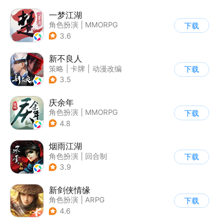
一梦江湖
角色扮演
|
MMORPG
下载
|
武侠
|
捏脸
3.6
新不良人
策略
|
卡牌
|
动漫改编
下载
|
画江湖之不良人
3.5
庆余年
角色扮演
|
MMORPG
下载
|
小说改编
|
庆余年
4.8
烟雨江湖
角色扮演
|
回合制
下载
|
武侠
|
中国风
3.9
新剑侠情缘
角色扮演
|
ARPG
下载
|
武侠
|
剑侠情缘
4.6