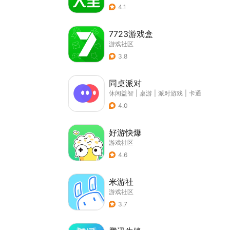
4.1
7723游戏盒
游戏社区
3.8
同桌派对
休闲益智
|
桌游
|
派对游戏
|
卡通
4.0
好游快爆
游戏社区
4.6
米游社
游戏社区
3.7