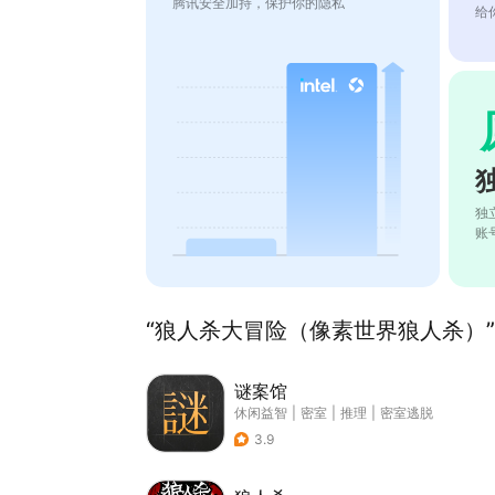
腾讯安全加持，保护你的隐私
给
独
账
“狼人杀大冒险（像素世界狼人杀）”
谜案馆
休闲益智
|
密室
|
推理
|
密室逃脱
3.9