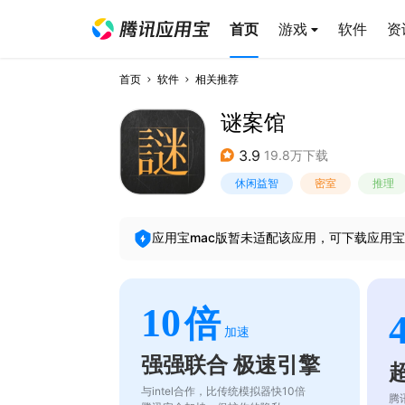
首页
游戏
软件
资
首页
软件
相关推荐
谜案馆
3.9
19.8万下载
休闲益智
密室
推理
应用宝mac版暂未适配该应用，可下载应用宝
10
倍
加速
强强联合 极速引擎
与intel合作，比传统模拟器快10倍
腾