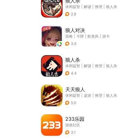
狼人杀
休闲益智
|
解谜
|
推理
|
狼人杀
2.9
狼人对决
策略
|
卡牌
|
欧美风
|
游卡
3.6
狼人杀
休闲益智
|
解谜
|
推理
|
狼人杀
4.4
天天狼人
休闲益智
|
桌游
|
推理
|
狼人杀
5.0
233乐园
游戏社区
3.1