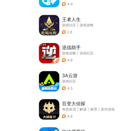
4.9
王者人生
游戏社区
|
游戏攻略
2.8
逆战助手
游戏攻略
|
游戏社区
4.8
3A云游
游戏社区
4.5
百变大侦探
角色扮演
|
解谜
|
推理
|
派对游戏
4.6