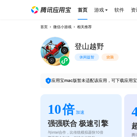
首页
游戏
软件
资
首页
微信小游戏
相关推荐
登山越野
休闲益智
烧脑
应用宝mac版暂未适配该应用，可下载应用宝
10
倍
加速
强强联合 极速引擎
与intel合作，比传统模拟器快10倍
腾