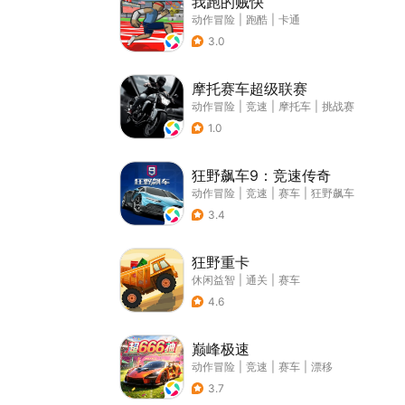
我跑的贼快
动作冒险
|
跑酷
|
卡通
3.0
摩托赛车超级联赛
动作冒险
|
竞速
|
摩托车
|
挑战赛
1.0
狂野飙车9：竞速传奇
动作冒险
|
竞速
|
赛车
|
狂野飙车
3.4
狂野重卡
休闲益智
|
通关
|
赛车
4.6
巅峰极速
动作冒险
|
竞速
|
赛车
|
漂移
3.7