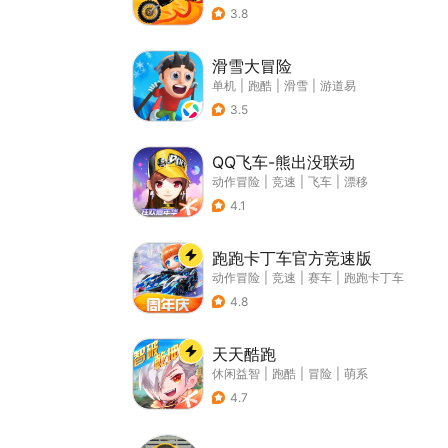
3.8
滑雪大冒险
单机
|
跑酷
|
滑雪
|
游道易
3.5
QQ飞车-熊出没联动
动作冒险
|
竞速
|
飞车
|
漂移
4.1
跑跑卡丁车官方竞速版
动作冒险
|
竞速
|
赛车
|
跑跑卡丁车
4.8
天天酷跑
休闲益智
|
跑酷
|
冒险
|
萌系
4.7