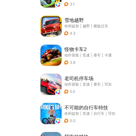
3.1
雪地越野
休闲益智
|
越野
|
横版过关
4.3
怪物卡车2
动作冒险
|
竞速
|
赛车
|
卡通
3.8
老司机停车场
动作冒险
|
竞速
|
赛车
|
写实
5.0
不可能的自行车特技
休闲益智
|
竞速
|
自行车
|
写实
0.0