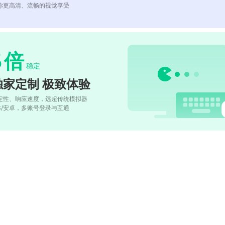
你更高清、流畅的视觉享受
5
倍
稳定
独家定制 极致体验
定性、响应速度，远超传统模拟器
OS/安卓，多账号登录与互通