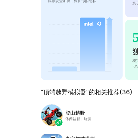
腾讯安全加持，保护你的隐私
给
稳
i
“顶端越野模拟器”的相关推荐(36)
登山越野
休闲益智
|
烧脑