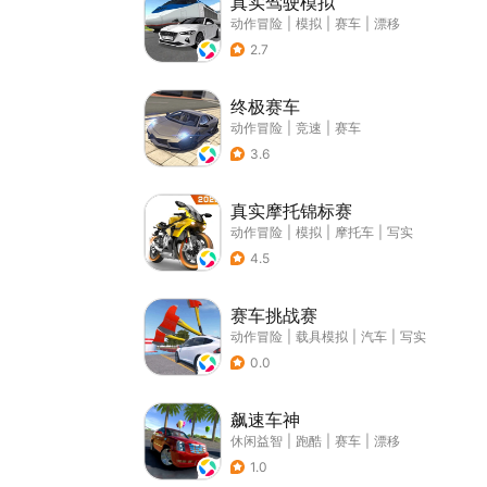
真实驾驶模拟
动作冒险
|
模拟
|
赛车
|
漂移
2.7
终极赛车
动作冒险
|
竞速
|
赛车
3.6
真实摩托锦标赛
动作冒险
|
模拟
|
摩托车
|
写实
4.5
赛车挑战赛
动作冒险
|
载具模拟
|
汽车
|
写实
0.0
飙速车神
休闲益智
|
跑酷
|
赛车
|
漂移
1.0