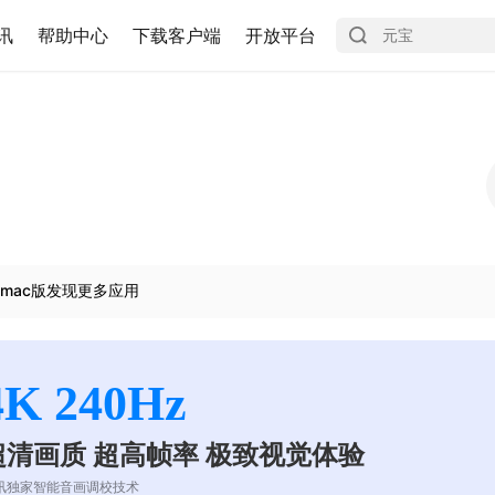
讯
帮助中心
下载客户端
开放平台
mac版发现更多应用
4K 240Hz
超清画质 超高帧率 极致视觉体验
讯独家智能音画调校技术