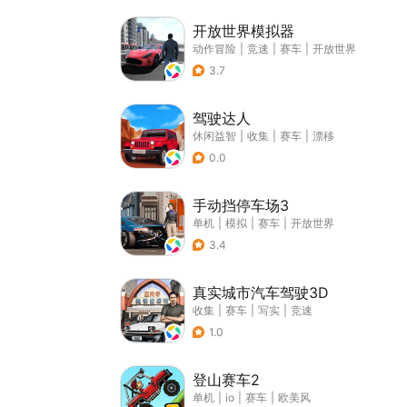
开放世界模拟器
动作冒险
|
竞速
|
赛车
|
开放世界
3.7
驾驶达人
休闲益智
|
收集
|
赛车
|
漂移
0.0
手动挡停车场3
单机
|
模拟
|
赛车
|
开放世界
3.4
真实城市汽车驾驶3D
收集
|
赛车
|
写实
|
竞速
1.0
登山赛车2
单机
|
io
|
赛车
|
欧美风