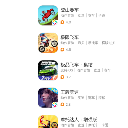
登山赛车
动作冒险
|
竞速
|
赛车
|
卡通
4.0
极限飞车
动作冒险
|
通关
|
摩托车
|
横版过关
4.5
极品飞车：集结
支持iOS
|
动作冒险
|
竞速
|
赛车
3.7
王牌竞速
动作冒险
|
竞速
|
赛车
|
漂移
2.8
摩托达人：增强版
动作冒险
|
竞速
|
摩托车
|
卡通