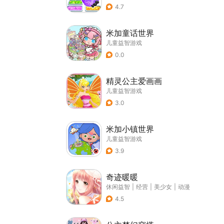
4.7
米加童话世界
儿童益智游戏
0.0
精灵公主爱画画
儿童益智游戏
3.0
米加小镇世界
儿童益智游戏
3.9
奇迹暖暖
休闲益智
|
经营
|
美少女
|
动漫
4.5