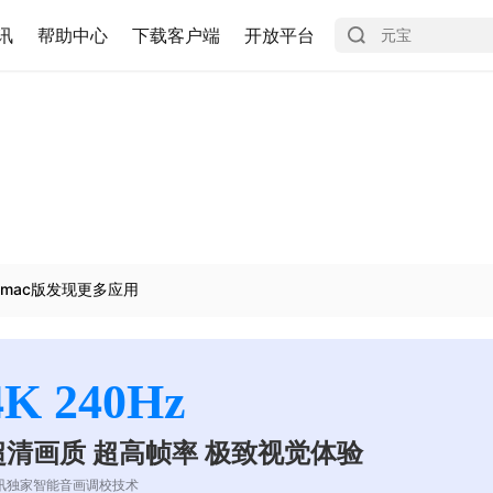
讯
帮助中心
下载客户端
开放平台
mac版发现更多应用
4K 240Hz
超清画质 超高帧率 极致视觉体验
讯独家智能音画调校技术