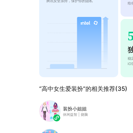
腾讯安全加持，保护你的隐私
给
稳
i
“高中女生爱装扮”的相关推荐(35)
装扮小姐姐
休闲益智
|
烧脑