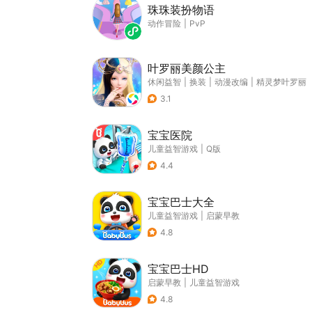
珠珠装扮物语
动作冒险
|
PvP
叶罗丽美颜公主
休闲益智
|
换装
|
动漫改编
|
精灵梦叶罗丽
3.1
宝宝医院
儿童益智游戏
|
Q版
4.4
宝宝巴士大全
儿童益智游戏
|
启蒙早教
4.8
宝宝巴士HD
启蒙早教
|
儿童益智游戏
4.8