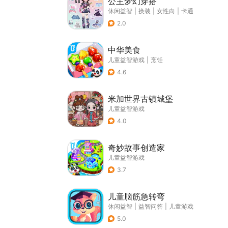
公主梦幻穿搭
休闲益智
|
换装
|
女性向
|
卡通
2.0
中华美食
儿童益智游戏
|
烹饪
4.6
米加世界古镇城堡
儿童益智游戏
4.0
奇妙故事创造家
儿童益智游戏
3.7
儿童脑筋急转弯
休闲益智
|
益智问答
|
儿童游戏
5.0