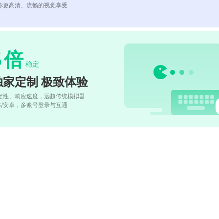
你更高清、流畅的视觉享受
5
倍
稳定
独家定制 极致体验
定性、响应速度，远超传统模拟器
OS/安卓，多账号登录与互通