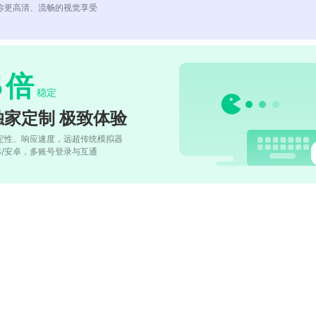
你更高清、流畅的视觉享受
5
倍
稳定
独家定制 极致体验
定性、响应速度，远超传统模拟器
OS/安卓，多账号登录与互通