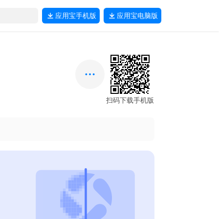
应用宝
手机版
应用宝
电脑版
扫码下载手机版