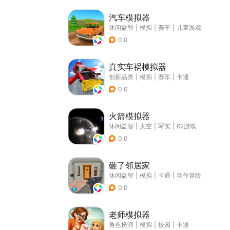
汽车模拟器
休闲益智
|
模拟
|
赛车
|
儿童游戏
0.0
真实车祸模拟器
创新品类
|
模拟
|
赛车
|
卡通
0.0
火箭模拟器
休闲益智
|
太空
|
写实
|
62游戏
0.0
砸了邻居家
休闲益智
|
模拟
|
卡通
|
动作冒险
0.0
老师模拟器
角色扮演
|
模拟
|
校园
|
卡通