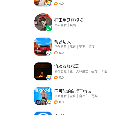
0.0
打工生活模拟器
休闲益智
|
烧脑
驾驶达人
动作冒险
|
竞速
|
赛车
|
漂移
0.0
流浪汉模拟器
动作冒险
|
第一人称射击
|
生存
|
卡通
0.0
不可能的自行车特技
休闲益智
|
竞速
|
自行车
|
写实
0.0