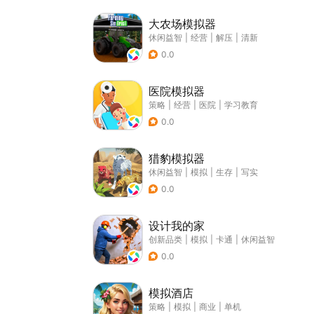
大农场模拟器
休闲益智
|
经营
|
解压
|
清新
0.0
医院模拟器
策略
|
经营
|
医院
|
学习教育
0.0
猎豹模拟器
休闲益智
|
模拟
|
生存
|
写实
0.0
设计我的家
创新品类
|
模拟
|
卡通
|
休闲益智
0.0
模拟酒店
策略
|
模拟
|
商业
|
单机