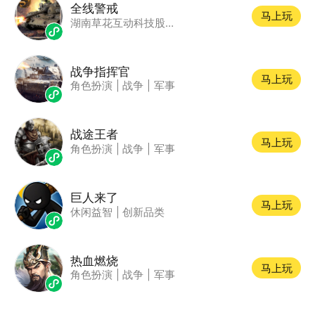
全线警戒
马上玩
湖南草花互动科技股份公司
战争指挥官
马上玩
角色扮演
|
战争
|
军事
战途王者
马上玩
角色扮演
|
战争
|
军事
巨人来了
马上玩
休闲益智
|
创新品类
热血燃烧
马上玩
角色扮演
|
战争
|
军事