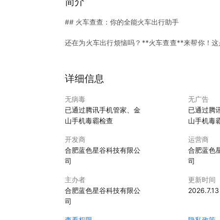
简介
## 火车查查：你的全能火车出行助手
还在为火车出行烦恼吗？**火车查查**来帮你！
出行助手，让你的旅程更加便捷、舒适、有趣！
**火车查查**的核心功能：
详细信息
- **火车票查询：**
无病毒
无广告
- 实时查询全国火车票余票信息，支持高铁、动车
已通过腾讯手机管家、金
已通过腾
- 智能推荐最优出行方案，包括车次、时间、票价
山手机毒霸检查
山手机毒
- **景点推荐：**
- 根据目的地和出行时间，推荐热门景点、特色美
开发商
运营商
- **出行攻略：**
合肥蓝色星谷科技有限公
合肥蓝色
- 提供详细的火车出行攻略，包括行李携带、安检
司
司
- 推荐沿途美食、住宿、娱乐等信息，让你的旅程
主办者
更新时间
**火车查查**的优势：
合肥蓝色星谷科技有限公
2026.7.13
司
- **信息全面：**涵盖火车票查询、景点推荐、
- **操作便捷：**界面简洁直观，操作简单易用
查看权限
隐私政策