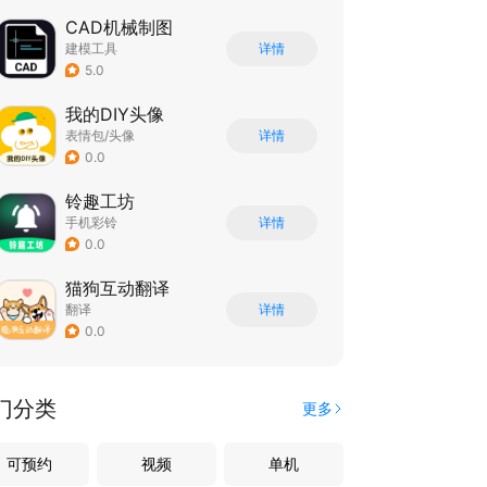
CAD机械制图
建模工具
详情
5.0
我的DIY头像
表情包/头像
详情
0.0
铃趣工坊
手机彩铃
详情
0.0
猫狗互动翻译
翻译
详情
0.0
门分类
更多
可预约
视频
单机