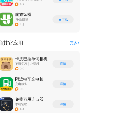
4.2
航旅纵横
飞机/航班
下载
4.8
商其它应用
更多
卡皮巴拉单词相机
英语学习
|
小语种
详情
0.0
附近电车充电桩
充电服务
详情
0.0
免费万用连点器
手机辅助
详情
4.4