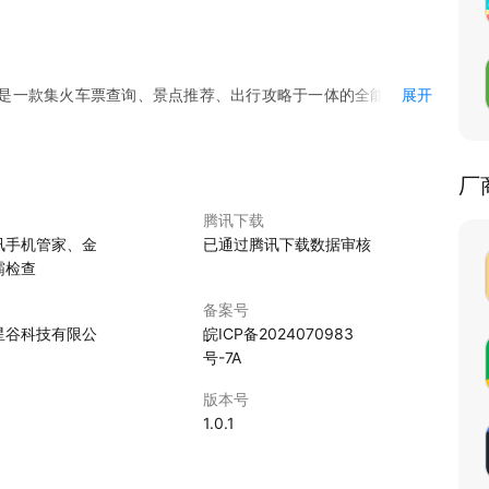
这是一款集火车票查询、景点推荐、出行攻略于一体的全能型火车
展开
厂
腾讯下载
、普速等多种列车类型。
讯手机管家、金
已通过腾讯下载数据审核
等。
霸检查
食、当地特产等。
备案号
星谷科技有限公
皖ICP备2024070983
须知、车站指南等。
号-7A
更加丰富多彩。
版本号
1.0.1
出行攻略等全方位信息，满足你的各种需求。
，即使是第一次使用也能轻松上手。