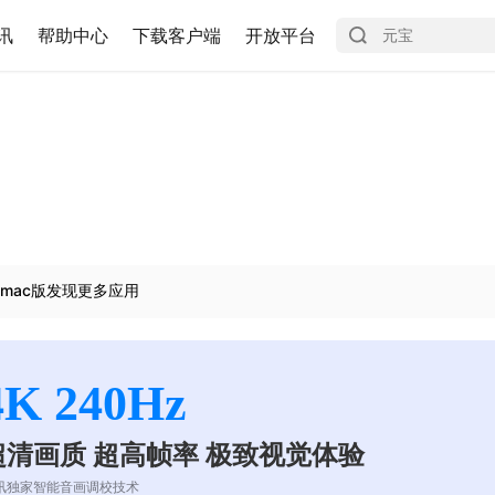
讯
帮助中心
下载客户端
开放平台
mac版发现更多应用
4K 240Hz
超清画质 超高帧率 极致视觉体验
讯独家智能音画调校技术