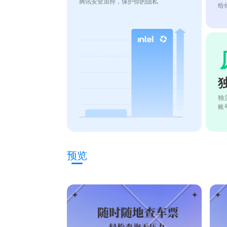
腾讯安全加持，保护你的隐私
给
独
账
预览