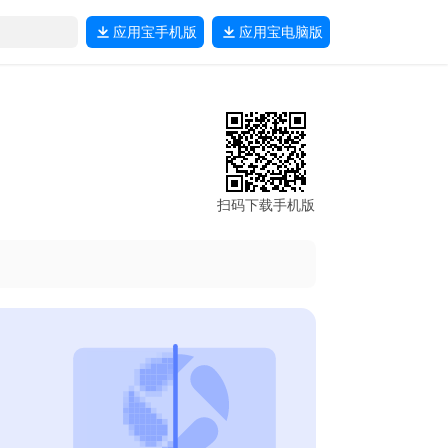
应用宝
手机版
应用宝
电脑版
扫码下载手机版