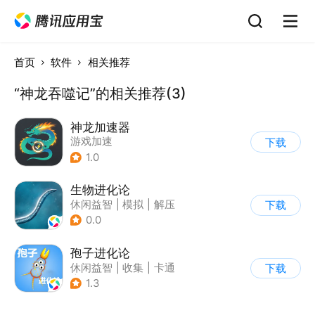
首页
软件
相关推荐
“神龙吞噬记”的相关推荐(3)
神龙加速器
游戏加速
下载
1.0
生物进化论
休闲益智
|
模拟
|
解压
下载
|
清新
0.0
孢子进化论
休闲益智
|
收集
|
卡通
下载
|
62游戏
1.3