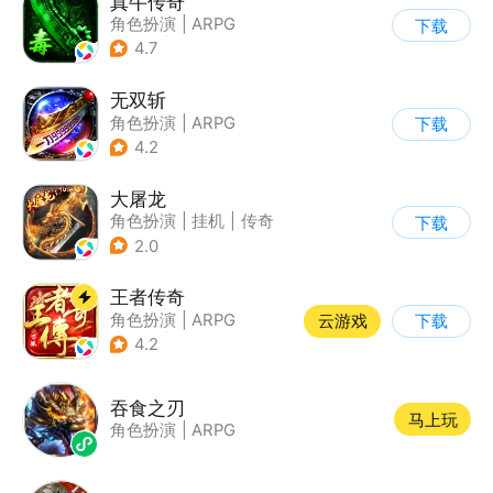
真牛传奇
角色扮演
|
ARPG
下载
|
传奇
|
千人同屏
4.7
无双斩
角色扮演
|
ARPG
下载
|
传奇
|
千人同屏
4.2
大屠龙
角色扮演
|
挂机
|
传奇
下载
|
千人同屏
2.0
王者传奇
角色扮演
|
ARPG
云游戏
下载
|
传奇
|
千人同屏
4.2
吞食之刃
马上玩
角色扮演
|
ARPG