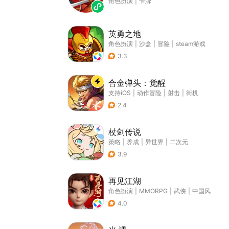
角色扮演
|
卡牌
英勇之地
角色扮演
|
沙盒
|
冒险
|
steam游戏
3.3
合金弹头：觉醒
支持iOS
|
动作冒险
|
射击
|
街机
2.4
杖剑传说
策略
|
养成
|
异世界
|
二次元
3.9
再见江湖
角色扮演
|
MMORPG
|
武侠
|
中国风
4.0