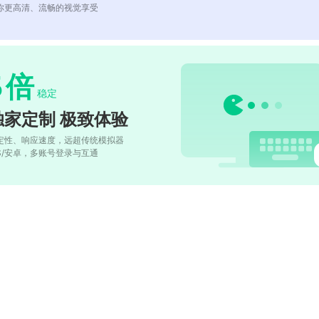
你更高清、流畅的视觉享受
5
倍
稳定
独家定制 极致体验
定性、响应速度，远超传统模拟器
OS/安卓，多账号登录与互通