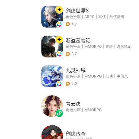
剑侠世界3
角色扮演
|
ARPG
|
武侠
|
剑侠情缘
4.7
新盗墓笔记
角色扮演
|
MMORPG
|
冒险
|
盗墓笔记
3.7
九灵神域
角色扮演
|
MMORPG
|
仙侠
|
中国风
4.2
青云诀
角色扮演
|
MMORPG
剑侠传奇