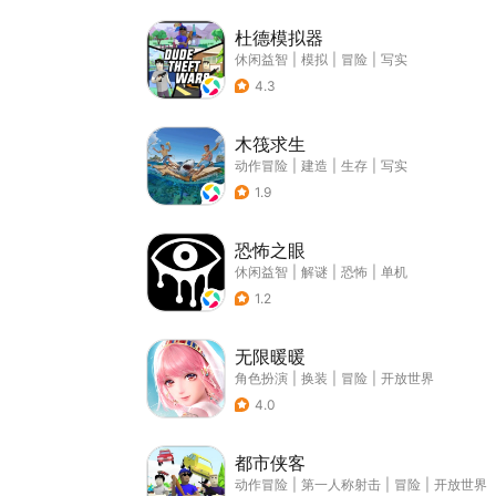
杜德模拟器
休闲益智
|
模拟
|
冒险
|
写实
4.3
木筏求生
动作冒险
|
建造
|
生存
|
写实
1.9
恐怖之眼
休闲益智
|
解谜
|
恐怖
|
单机
1.2
无限暖暖
角色扮演
|
换装
|
冒险
|
开放世界
4.0
都市侠客
动作冒险
|
第一人称射击
|
冒险
|
开放世界