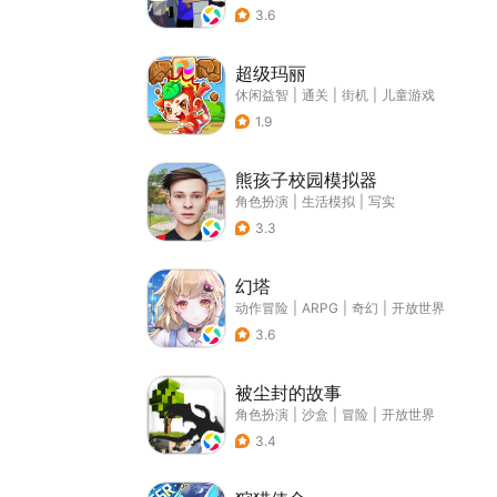
3.6
超级玛丽
休闲益智
|
通关
|
街机
|
儿童游戏
1.9
熊孩子校园模拟器
角色扮演
|
生活模拟
|
写实
3.3
幻塔
动作冒险
|
ARPG
|
奇幻
|
开放世界
3.6
被尘封的故事
角色扮演
|
沙盒
|
冒险
|
开放世界
3.4