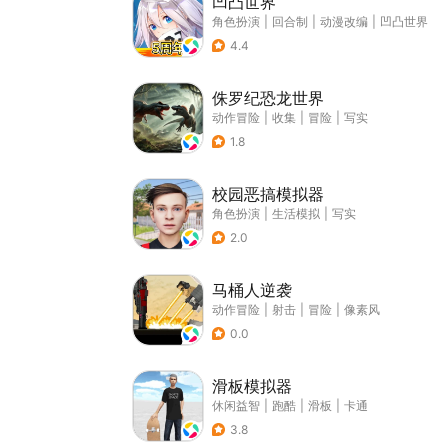
凹凸世界
角色扮演
|
回合制
|
动漫改编
|
凹凸世界
4.4
侏罗纪恐龙世界
动作冒险
|
收集
|
冒险
|
写实
1.8
校园恶搞模拟器
角色扮演
|
生活模拟
|
写实
2.0
马桶人逆袭
动作冒险
|
射击
|
冒险
|
像素风
0.0
滑板模拟器
休闲益智
|
跑酷
|
滑板
|
卡通
3.8