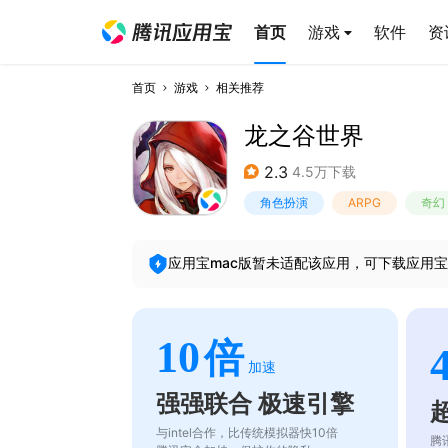
首页
游戏
软件
资
首页
游戏
相关推荐
龙之谷世界
2.3
4.5万下载
角色扮演
ARPG
奇幻
应用宝mac版暂未适配该应用，可下载应用宝
10
倍
加速
强强联合 极速引擎
与intel合作，比传统模拟器快10倍
腾