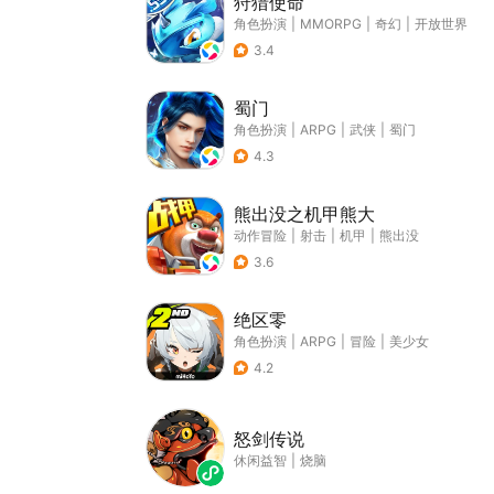
狩猎使命
角色扮演
|
MMORPG
|
奇幻
|
开放世界
3.4
蜀门
角色扮演
|
ARPG
|
武侠
|
蜀门
4.3
熊出没之机甲熊大
动作冒险
|
射击
|
机甲
|
熊出没
3.6
绝区零
角色扮演
|
ARPG
|
冒险
|
美少女
4.2
怒剑传说
休闲益智
|
烧脑