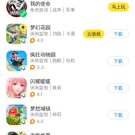
我的使命
马上玩
角色扮演
|
战争
|
军事
梦幻花园
休闲益智
|
消除
|
卡通
云游戏
下载
|
创梦天地
4.0
疯狂动物园
休闲益智
|
跑酷
|
街机
下载
|
像素风
3.3
闪耀暖暖
休闲益智
|
换装
下载
|
美少女
|
二次元
4.1
梦想城镇
休闲益智
|
种田
下载
|
田园生活
|
中国风
4.0