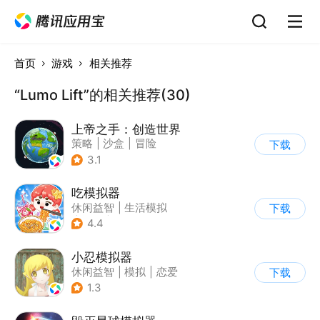
首页
游戏
相关推荐
“Lumo Lift”的相关推荐(30)
上帝之手：创造世界
策略
|
沙盒
|
冒险
下载
|
卡通
3.1
吃模拟器
休闲益智
|
生活模拟
下载
|
美食
|
卡通
4.4
小忍模拟器
休闲益智
|
模拟
|
恋爱
下载
|
女性向
1.3