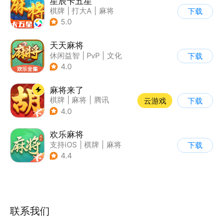
星辰卡五星
棋牌
|
打大A
|
麻将
下载
5.0
天天麻将
休闲益智
|
PvP
|
文化
下载
|
匹配对战
4.0
麻将来了
棋牌
|
麻将
|
腾讯
云游戏
下载
4.0
欢乐麻将
支持iOS
|
棋牌
|
麻将
下载
|
腾讯
4.4
联系我们