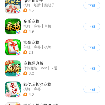
微壳跑胡子
棋牌
|
纸牌
|
跑胡子
下载
4.5
多乐麻将
棋牌
|
麻将
|
单机
下载
4.9
富豪麻将
单机
|
麻将
|
棋牌
下载
|
PvP
2.1
麻将经典版
休闲益智
|
PvP
|
卡通
下载
|
棋牌
3.2
随便玩长沙麻将
棋牌
|
麻将
下载
4.0