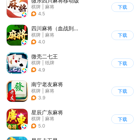
微乐四川麻将移动版
棋牌
|
麻将
下载
4.5
四川麻将（血战到底）
棋牌
|
麻将
下载
4.0
微壳二七王
棋牌
|
纸牌
下载
4.9
南宁老友麻将
棋牌
|
麻将
下载
3.9
星辰广东麻将
棋牌
|
麻将
下载
5.0