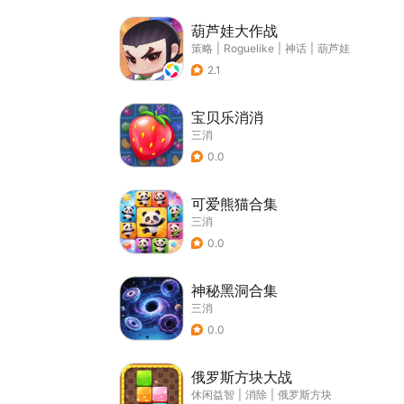
葫芦娃大作战
策略
|
Roguelike
|
神话
|
葫芦娃
2.1
宝贝乐消消
三消
0.0
可爱熊猫合集
三消
0.0
神秘黑洞合集
三消
0.0
俄罗斯方块大战
休闲益智
|
消除
|
俄罗斯方块