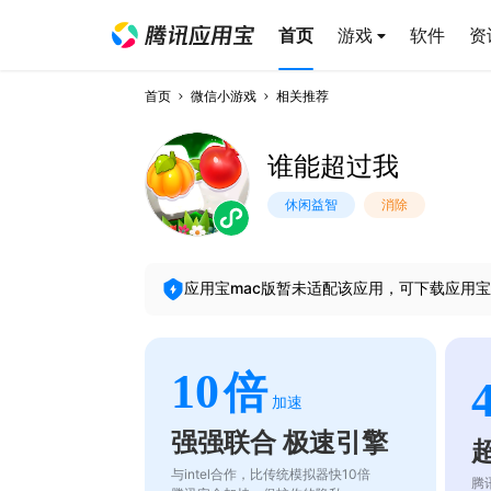
首页
游戏
软件
资
首页
微信小游戏
相关推荐
谁能超过我
休闲益智
消除
应用宝mac版暂未适配该应用，可下载应用宝
10
倍
加速
强强联合 极速引擎
与intel合作，比传统模拟器快10倍
腾