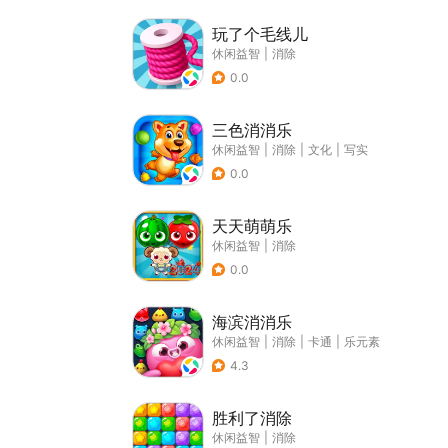
玩了个毛线儿
休闲益智
|
消除
0.0
三色消消乐
休闲益智
|
消除
|
文化
|
写实
0.0
天天萌萌乐
休闲益智
|
消除
0.0
海滨消消乐
休闲益智
|
消除
|
卡通
|
乐元素
4.3
胜利了消除
休闲益智
|
消除