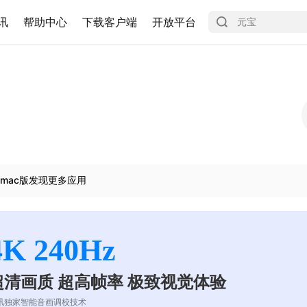
讯
帮助中心
下载客户端
开放平台
mac版发现更多应用
4K 240Hz
超清画质 超高帧率 极致视觉体验
讯独家智能音画调校技术