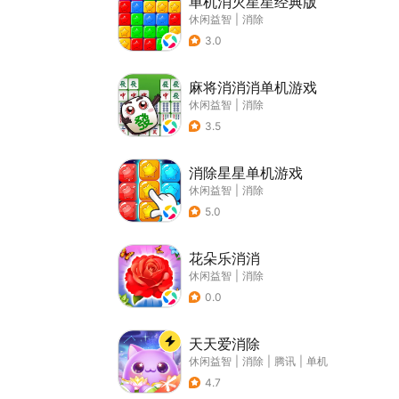
单机消灭星星经典版
休闲益智
|
消除
3.0
麻将消消消单机游戏
休闲益智
|
消除
3.5
消除星星单机游戏
休闲益智
|
消除
5.0
花朵乐消消
休闲益智
|
消除
0.0
天天爱消除
休闲益智
|
消除
|
腾讯
|
单机
4.7