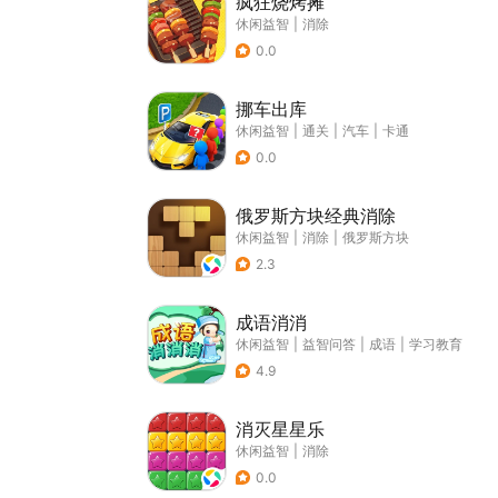
疯狂烧烤摊
休闲益智
|
消除
0.0
挪车出库
休闲益智
|
通关
|
汽车
|
卡通
0.0
俄罗斯方块经典消除
休闲益智
|
消除
|
俄罗斯方块
2.3
成语消消
休闲益智
|
益智问答
|
成语
|
学习教育
4.9
消灭星星乐
休闲益智
|
消除
0.0