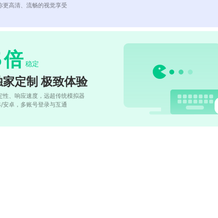
你更高清、流畅的视觉享受
5
倍
稳定
独家定制 极致体验
定性、响应速度，远超传统模拟器
OS/安卓，多账号登录与互通