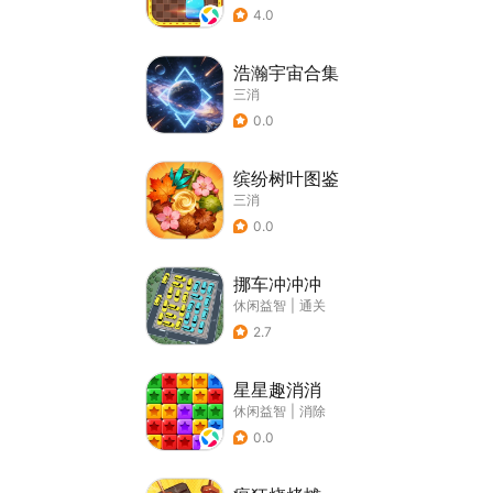
4.0
浩瀚宇宙合集
三消
0.0
缤纷树叶图鉴
三消
0.0
挪车冲冲冲
休闲益智
|
通关
2.7
星星趣消消
休闲益智
|
消除
0.0