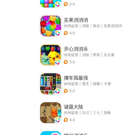
0.0
宾果消消消
休闲益智
|
消除
|
商业
|
宾果消消消
4.0
开心消消乐
休闲益智
|
消除
|
萌系
|
乐元素
3.9
挪车我最强
休闲益智
|
通关
|
烧脑
|
卡通
0.0
谜题大陆
休闲益智
|
SLG
|
三七
|
策略
4.4