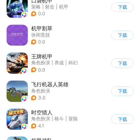
口袋机甲
策略
|
射击
|
机甲
下载
|
二次元
0.0
机甲割草
休闲竞技
下载
0.0
王牌机甲
角色扮演
|
养成
|
科幻
下载
|
二次元
0.0
飞行机器人英雄
角色扮演
下载
|
第三人称射击
|
科幻
3.0
|
动漫
时空猎人
角色扮演
|
格斗
|
冒险
下载
|
时空猎人
4.1