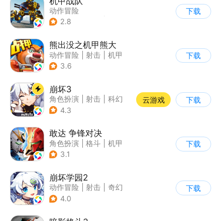
机甲战队
动作冒险
下载
|
第三人称射击
|
枪战
2.8
|
匹配对战
熊出没之机甲熊大
动作冒险
|
射击
|
机甲
下载
|
熊出没
3.6
崩坏3
角色扮演
|
射击
|
科幻
云游戏
下载
|
崩坏
4.3
敢达 争锋对决
角色扮演
|
格斗
|
机甲
下载
|
敢达
3.1
崩坏学园2
动作冒险
|
射击
|
奇幻
下载
|
崩坏
4.0