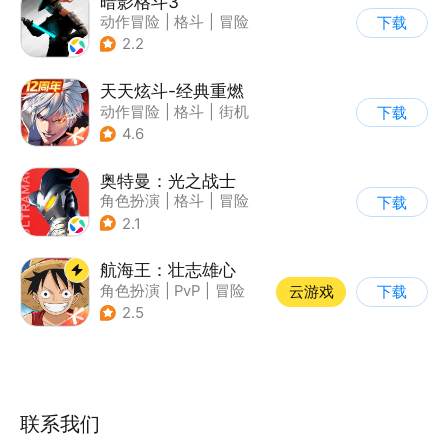
暗影格斗3
动作冒险
|
格斗
|
冒险
下载
|
暗夜格斗
2.2
天天炫斗-经典重燃
动作冒险
|
格斗
|
街机
下载
|
动漫
4.6
奥特曼：光之战士
角色扮演
|
格斗
|
冒险
下载
|
童年
2.1
航海王：壮志雄心
角色扮演
|
PvP
|
冒险
云游戏
下载
|
航海
2.5
联系我们