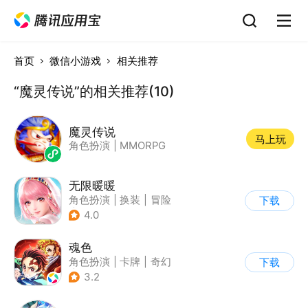
首页
微信小游戏
相关推荐
“魔灵传说”的相关推荐(10)
魔灵传说
马上玩
角色扮演
|
MMORPG
无限暖暖
角色扮演
|
换装
|
冒险
下载
|
开放世界
4.0
魂色
角色扮演
|
卡牌
|
奇幻
下载
|
动漫
3.2