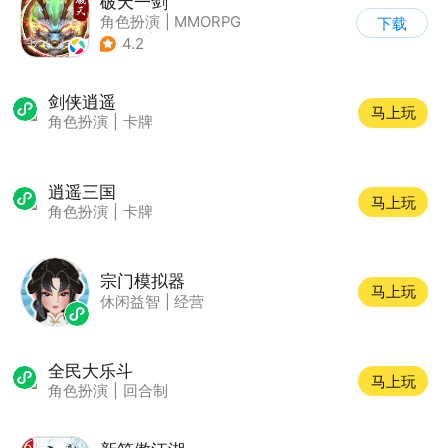
破天一剑
角色扮演
|
MMORPG
下载
|
武侠
|
破天一剑
4.2
剑侠逍遥
马上玩
角色扮演
|
卡牌
逍遥三国
马上玩
角色扮演
|
卡牌
宗门模拟器
马上玩
休闲益智
|
经营
全民大乐斗
马上玩
角色扮演
|
回合制