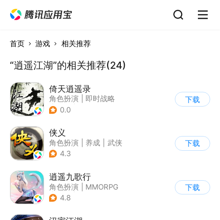
首页
游戏
相关推荐
“逍遥江湖”的相关推荐(24)
倚天逍遥录
角色扮演
|
即时战略
下载
|
武侠
|
匹配对战
0.0
侠义
角色扮演
|
养成
|
武侠
下载
|
中国风
4.3
逍遥九歌行
角色扮演
|
MMORPG
下载
|
仙侠
|
自由交易
4.8