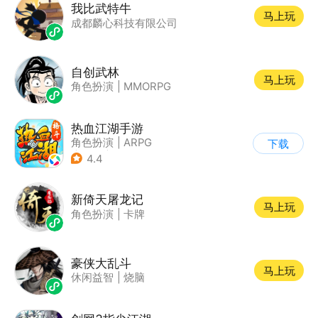
我比武特牛
马上玩
成都麟心科技有限公司
自创武林
马上玩
角色扮演
|
MMORPG
热血江湖手游
角色扮演
|
ARPG
下载
|
武侠
|
热血江湖
4.4
新倚天屠龙记
马上玩
角色扮演
|
卡牌
豪侠大乱斗
马上玩
休闲益智
|
烧脑