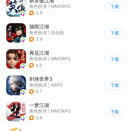
新笑傲江湖
角色扮演
|
MMORPG
下载
|
小说改编
|
金庸
3.8
烟雨江湖
角色扮演
|
回合制
下载
|
武侠
|
中国风
3.9
再见江湖
角色扮演
|
MMORPG
下载
|
武侠
|
中国风
4.0
剑侠世界3
角色扮演
|
ARPG
下载
|
武侠
|
剑侠情缘
4.7
一梦江湖
角色扮演
|
MMORPG
下载
|
武侠
|
捏脸
3.6