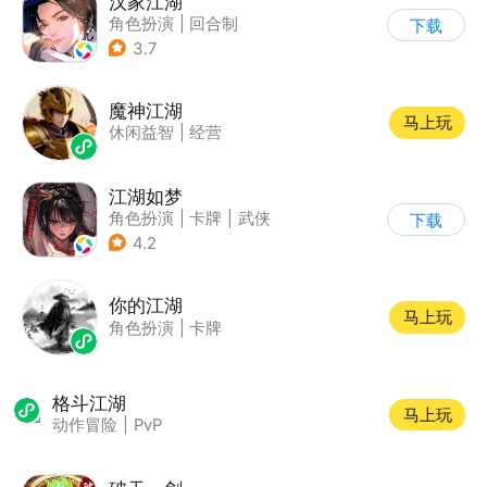
汉家江湖
角色扮演
|
回合制
下载
|
武侠
|
捏脸
3.7
魔神江湖
马上玩
休闲益智
|
经营
江湖如梦
角色扮演
|
卡牌
|
武侠
下载
|
美少女
4.2
你的江湖
马上玩
角色扮演
|
卡牌
格斗江湖
马上玩
动作冒险
|
PvP