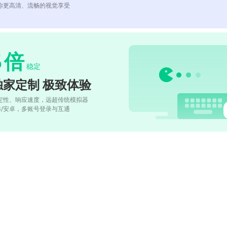
你更高清、流畅的视觉享受
5
倍
稳定
独家定制 极致体验
定性、响应速度，远超传统模拟器
OS/安卓，多账号登录与互通