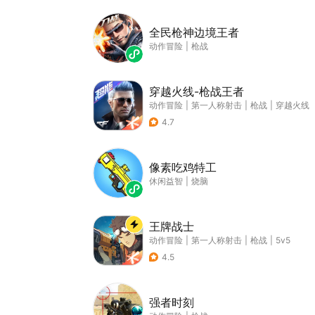
全民枪神边境王者
动作冒险
|
枪战
穿越火线-枪战王者
动作冒险
|
第一人称射击
|
枪战
|
穿越火线
4.7
像素吃鸡特工
休闲益智
|
烧脑
王牌战士
动作冒险
|
第一人称射击
|
枪战
|
5v5
4.5
强者时刻