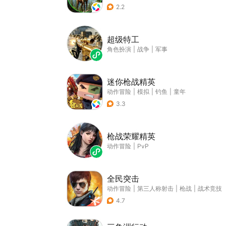
2.2
超级特工
角色扮演
|
战争
|
军事
迷你枪战精英
动作冒险
|
模拟
|
钓鱼
|
童年
3.3
枪战荣耀精英
动作冒险
|
PvP
全民突击
动作冒险
|
第三人称射击
|
枪战
|
战术竞技
4.7