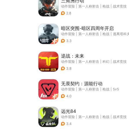
三角洲行动
动作冒险
|
第一人称射击
|
枪战
|
战术竞技
2.8
暗区突围-暗区四周年开启
动作冒险
|
第一人称射击
|
枪战
|
逃离塔科
3.3
逆战：未来
动作冒险
|
第一人称射击
|
科幻
|
战术竞技
3.8
无畏契约：源能行动
动作冒险
|
第一人称射击
|
枪战
|
5v5
4.0
远光84
动作冒险
|
第一人称射击
|
枪战
|
战术竞技
3.4