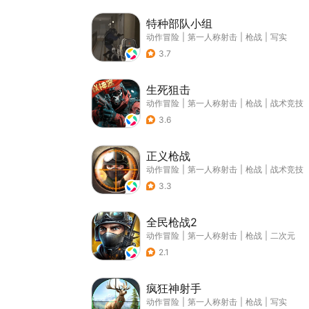
特种部队小组
动作冒险
|
第一人称射击
|
枪战
|
写实
3.7
生死狙击
动作冒险
|
第一人称射击
|
枪战
|
战术竞技
3.6
正义枪战
动作冒险
|
第一人称射击
|
枪战
|
战术竞技
3.3
全民枪战2
动作冒险
|
第一人称射击
|
枪战
|
二次元
2.1
疯狂神射手
动作冒险
|
第一人称射击
|
枪战
|
写实