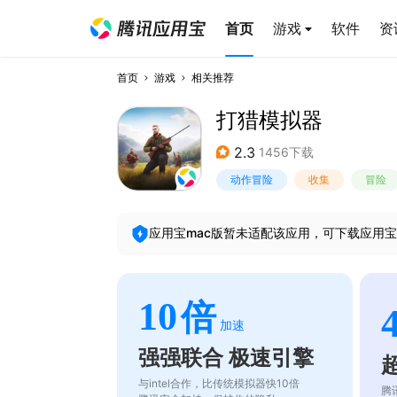
首页
游戏
软件
资
首页
游戏
相关推荐
打猎模拟器
2.3
1456下载
动作冒险
收集
冒险
应用宝mac版暂未适配该应用，可下载应用宝
10
倍
加速
强强联合 极速引擎
与intel合作，比传统模拟器快10倍
腾