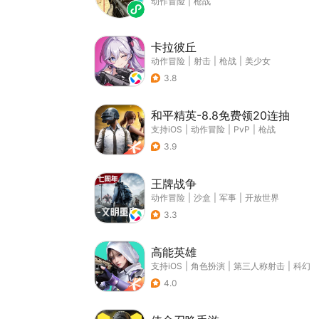
动作冒险
|
枪战
卡拉彼丘
动作冒险
|
射击
|
枪战
|
美少女
3.8
和平精英-8.8免费领20连抽
支持iOS
|
动作冒险
|
PvP
|
枪战
3.9
王牌战争
动作冒险
|
沙盒
|
军事
|
开放世界
3.3
高能英雄
支持iOS
|
角色扮演
|
第三人称射击
|
科幻
4.0