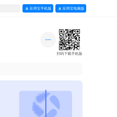
应用宝
手机版
应用宝
电脑版
扫码下载手机版