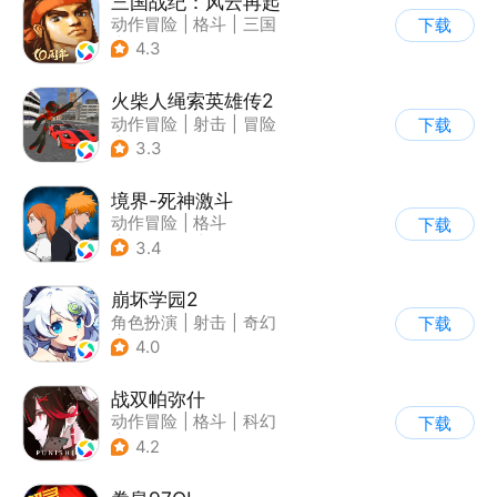
三国战纪：风云再起
动作冒险
|
格斗
|
三国
下载
|
横版过关
4.3
火柴人绳索英雄传2
动作冒险
|
射击
|
冒险
下载
|
开放世界
3.3
境界-死神激斗
动作冒险
|
格斗
下载
|
动漫改编
|
死神
3.4
崩坏学园2
角色扮演
|
射击
|
奇幻
下载
|
崩坏
4.0
战双帕弥什
动作冒险
|
格斗
|
科幻
下载
|
美少女
4.2