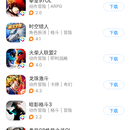
拳皇97OL
动作冒险
|
ARPG
下载
|
街机
|
拳皇
2.0
时空猎人
角色扮演
|
格斗
|
冒险
下载
|
时空猎人
4.1
火柴人联盟2
动作冒险
|
即时战略
下载
|
冒险
|
横版过关
4.0
龙珠激斗
动作冒险
|
卡牌
|
奇幻
下载
|
龙珠
4.3
暗影格斗3
动作冒险
|
格斗
|
冒险
下载
|
暗夜格斗
2.2