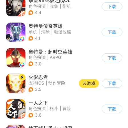
拳皇98终极之战OL
角色扮演
|
收集
|
街机
下载
|
拳皇
4.4
奥特曼传奇英雄
单机
|
消除
|
动漫改编
下载
|
奥特曼
4.1
奥特曼：超时空英雄
角色扮演
|
ARPG
下载
|
奇幻
|
奥特曼
3.0
火影忍者
支持iOS
|
动作冒险
云游戏
下载
|
格斗
|
动漫改编
3.5
一人之下
角色扮演
|
格斗
|
冒险
下载
|
一人之下
3.6