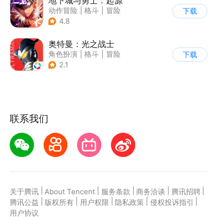
地下城与勇士：起源
动作冒险
|
格斗
|
冒险
下载
|
地下城与勇士
4.8
奥特曼：光之战士
角色扮演
|
格斗
|
冒险
下载
|
童年
2.1
联系我们
|
|
|
|
|
关于腾讯
About Tencent
服务条款
商务洽谈
腾讯招聘
|
|
|
|
|
腾讯公益
版权所有
用户权限
隐私政策
侵权投诉指引
用户协议