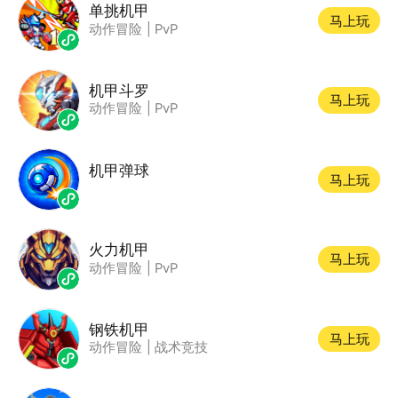
单挑机甲
马上玩
动作冒险
|
PvP
机甲斗罗
马上玩
动作冒险
|
PvP
机甲弹球
马上玩
火力机甲
马上玩
动作冒险
|
PvP
钢铁机甲
马上玩
动作冒险
|
战术竞技