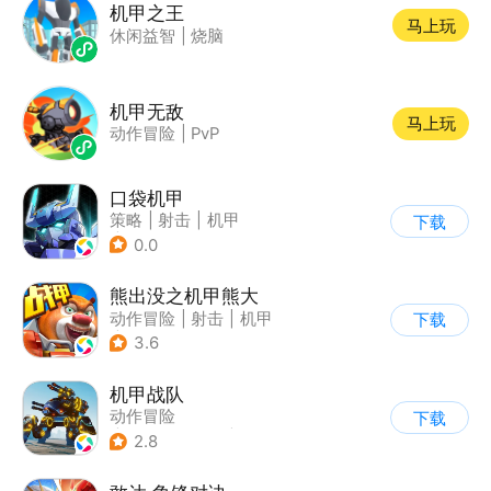
机甲之王
马上玩
休闲益智
|
烧脑
机甲无敌
马上玩
动作冒险
|
PvP
口袋机甲
策略
|
射击
|
机甲
下载
|
二次元
0.0
熊出没之机甲熊大
动作冒险
|
射击
|
机甲
下载
|
熊出没
3.6
机甲战队
动作冒险
下载
|
第三人称射击
|
枪战
2.8
|
匹配对战