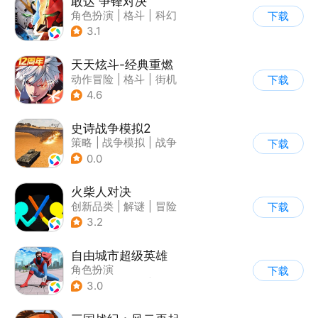
敢达 争锋对决
角色扮演
|
格斗
|
科幻
下载
|
敢达
3.1
天天炫斗-经典重燃
动作冒险
|
格斗
|
街机
下载
|
动漫
4.6
史诗战争模拟2
策略
|
战争模拟
|
战争
下载
|
卡通
0.0
火柴人对决
创新品类
|
解谜
|
冒险
下载
|
挑战破纪录
3.2
自由城市超级英雄
角色扮演
下载
|
第三人称射击
|
科幻
3.0
|
开放世界