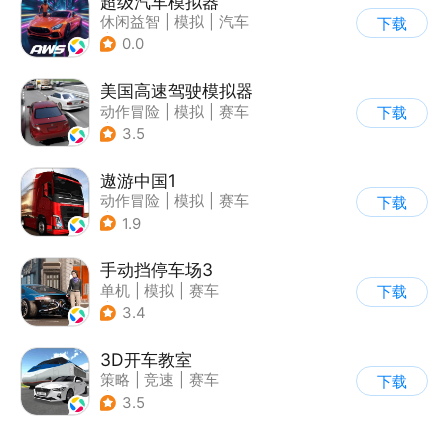
超级汽车模拟器
休闲益智
|
模拟
|
汽车
下载
|
卡通
0.0
美国高速驾驶模拟器
动作冒险
|
模拟
|
赛车
下载
|
写实
3.5
遨游中国1
动作冒险
|
模拟
|
赛车
下载
|
写实
1.9
手动挡停车场3
单机
|
模拟
|
赛车
下载
|
开放世界
3.4
3D开车教室
策略
|
竞速
|
赛车
下载
|
写实
3.5