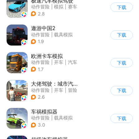
极速汽车模拟驾驶
动作冒险
|
模拟
|
赛车
下载
|
漂移
2.8
遨游中国2
动作冒险
|
载具模拟
下载
|
汽车
|
写实
1.9
欧洲卡车模拟
动作冒险
|
开车
|
汽车
下载
|
写实
1.7
大佬驾驶：城市汽车模拟器
动作冒险
|
开车
|
冒险
下载
|
写实
2.6
车祸模拟器
动作冒险
|
载具模拟
下载
|
汽车
|
写实
3.0