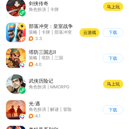
剑侠传奇
马上玩
角色扮演
|
卡牌
部落冲突：皇室战争
策略
|
卡牌
|
部落冲突
云游戏
下载
|
卡通
3.3
塔防三国志II
策略
|
塔防
|
三国
下载
|
卡通
4.0
武侠历险记
马上玩
角色扮演
|
MMORPG
光·遇
角色扮演
|
解谜
|
冒险
下载
|
开放世界
4.1