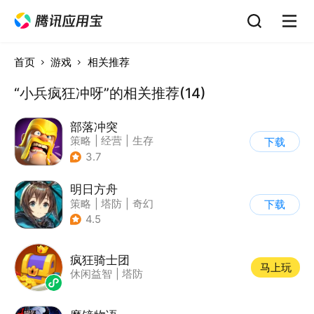
首页
游戏
相关推荐
“小兵疯狂冲呀”的相关推荐(14)
部落冲突
策略
|
经营
|
生存
下载
|
部落冲突
3.7
明日方舟
策略
|
塔防
|
奇幻
下载
|
废土
4.5
疯狂骑士团
马上玩
休闲益智
|
塔防