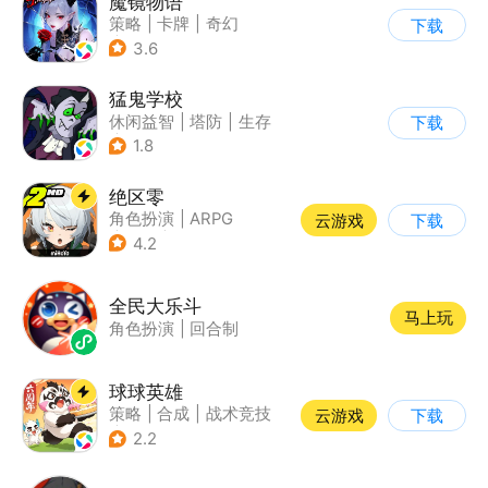
魔镜物语
策略
|
卡牌
|
奇幻
下载
|
剧情
3.6
猛鬼学校
休闲益智
|
塔防
|
生存
下载
|
暗黑
1.8
绝区零
角色扮演
|
ARPG
云游戏
下载
|
冒险
|
美少女
4.2
全民大乐斗
马上玩
角色扮演
|
回合制
球球英雄
策略
|
合成
|
战术竞技
云游戏
下载
|
创酷
2.2