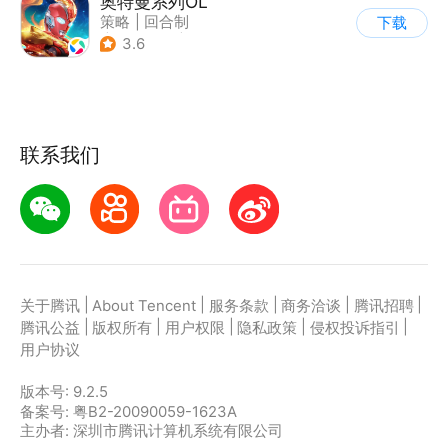
奥特曼系列OL
策略
|
回合制
下载
|
动漫改编
|
奥特曼
3.6
联系我们
|
|
|
|
|
关于腾讯
About Tencent
服务条款
商务洽谈
腾讯招聘
|
|
|
|
|
腾讯公益
版权所有
用户权限
隐私政策
侵权投诉指引
用户协议
版本号:
9.2.5
备案号: 粤B2-20090059-1623A
主办者: 深圳市腾讯计算机系统有限公司