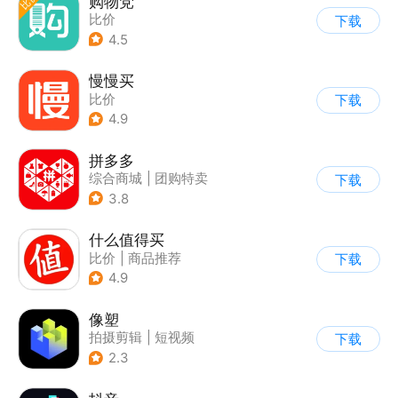
购物党
比价
下载
4.5
慢慢买
比价
下载
4.9
拼多多
综合商城
|
团购特卖
下载
3.8
什么值得买
比价
|
商品推荐
下载
4.9
像塑
拍摄剪辑
|
短视频
下载
2.3