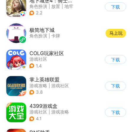
地下城堡4：骑士与破碎编年史
角色扮演
|
放置
|
地牢
下载
|
文字游戏
2.2
极简地下城
马上玩
角色扮演
|
卡牌
COLG玩家社区
游戏社区
下载
1.4
掌上英雄联盟
游戏攻略
|
游戏社区
下载
3.8
4399游戏盒
游戏社区
|
游戏攻略
下载
4.1