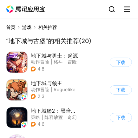
首页
游戏
相关推荐
“地下城与古堡”的相关推荐(20)
地下城与勇士：起源
动作冒险
|
格斗
|
冒险
下载
|
地下城与勇士
4.8
地下城与领主
动作冒险
|
Roguelike
下载
|
奇幻
|
自由交易
2.3
地下城堡2：黑暗觉醒
策略
|
阵容放置
|
奇幻
下载
|
欧美风
4.6