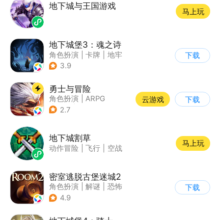
地下城与王国游戏
马上玩
地下城堡3：魂之诗
角色扮演
|
卡牌
|
地牢
下载
|
暗黑
3.9
勇士与冒险
角色扮演
|
ARPG
云游戏
下载
|
冒险
|
热血
2.7
地下城割草
马上玩
动作冒险
|
飞行
|
空战
密室逃脱古堡迷城2
角色扮演
|
解谜
|
恐怖
下载
|
密室逃脱
4.9