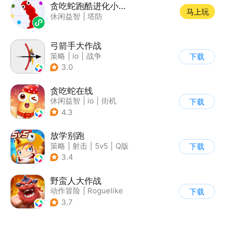
贪吃蛇跑酷进化小游戏
马上玩
休闲益智
|
塔防
弓箭手大作战
策略
|
io
|
战争
下载
|
非对称竞技
3.0
贪吃蛇在线
休闲益智
|
io
|
街机
下载
|
贪吃蛇
4.3
放学别跑
策略
|
射击
|
5v5
|
Q版
下载
3.4
野蛮人大作战
动作冒险
|
Roguelike
下载
|
奇幻
|
卡通
3.7