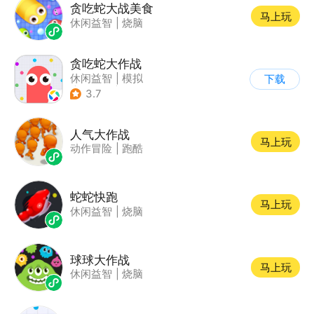
贪吃蛇大战美食
马上玩
休闲益智
|
烧脑
贪吃蛇大作战
休闲益智
|
模拟
下载
|
贪吃蛇
|
卡通
3.7
人气大作战
马上玩
动作冒险
|
跑酷
蛇蛇快跑
马上玩
休闲益智
|
烧脑
球球大作战
马上玩
休闲益智
|
烧脑