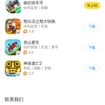
疯狂快车手
马上玩
休闲益智
|
烧脑
熊出没之熊大快跑
休闲益智
|
竞速
下载
|
动漫改编
|
熊出没
3.8
登山赛车
动作冒险
|
竞速
|
赛车
下载
|
卡通
4.0
神庙逃亡2
单机
|
跑酷
|
冒险
下载
|
欧美风
3.5
联系我们