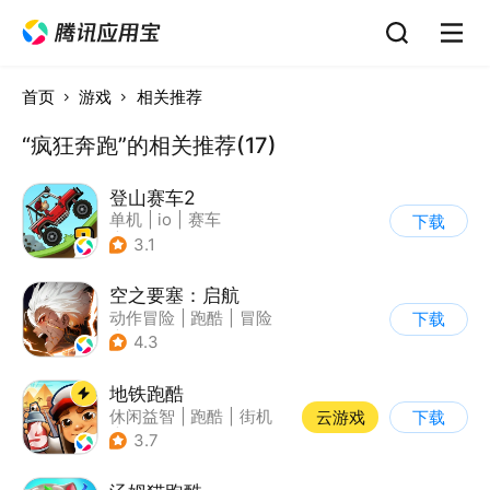
首页
游戏
相关推荐
“疯狂奔跑”的相关推荐(17)
登山赛车2
单机
|
io
|
赛车
下载
|
欧美风
3.1
空之要塞：启航
动作冒险
|
跑酷
|
冒险
下载
|
剧情
4.3
地铁跑酷
休闲益智
|
跑酷
|
街机
云游戏
下载
|
创梦天地
3.7