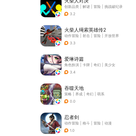
火柴人对决
创新品类
|
解谜
|
冒险
|
挑战破纪录
3.2
火柴人绳索英雄传2
动作冒险
|
射击
|
冒险
|
开放世界
3.3
爱琳诗篇
角色扮演
|
卡牌
|
奇幻
|
美少女
3.4
吞噬天地
策略
|
养成
|
奇幻
|
萌系
0.0
忍者剑
动作冒险
|
格斗
|
冒险
|
动漫
1.0