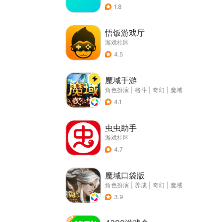
1.8
悟饭游戏厅
游戏社区
4.5
魔域手游
角色扮演
|
格斗
|
奇幻
|
魔域
4.1
虫虫助手
游戏社区
4.7
魔域口袋版
角色扮演
|
养成
|
奇幻
|
魔域
3.9