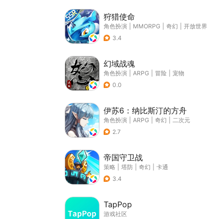
狩猎使命
角色扮演
|
MMORPG
|
奇幻
|
开放世界
3.4
幻域战魂
角色扮演
|
ARPG
|
冒险
|
宠物
0.0
伊苏6：纳比斯汀的方舟
角色扮演
|
ARPG
|
奇幻
|
二次元
2.7
帝国守卫战
策略
|
塔防
|
奇幻
|
卡通
3.4
TapPop
游戏社区