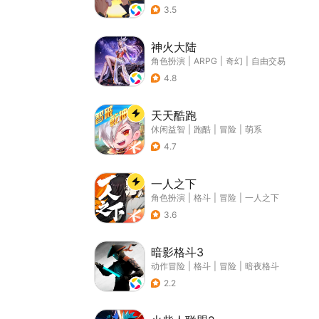
3.5
神火大陆
角色扮演
|
ARPG
|
奇幻
|
自由交易
4.8
天天酷跑
休闲益智
|
跑酷
|
冒险
|
萌系
4.7
一人之下
角色扮演
|
格斗
|
冒险
|
一人之下
3.6
暗影格斗3
动作冒险
|
格斗
|
冒险
|
暗夜格斗
2.2