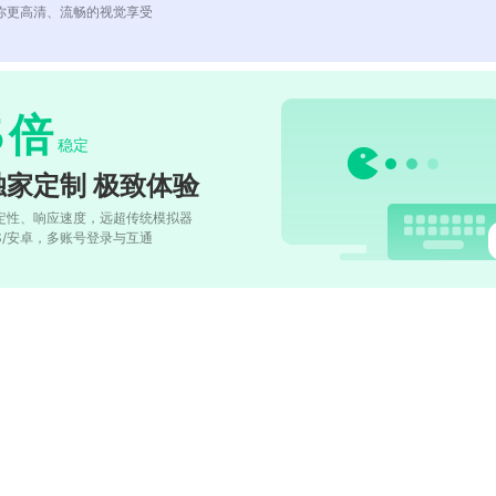
你更高清、流畅的视觉享受
5
倍
稳定
独家定制 极致体验
定性、响应速度，远超传统模拟器
OS/安卓，多账号登录与互通