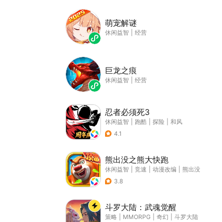
萌宠解谜
休闲益智
|
经营
巨龙之痕
休闲益智
|
经营
忍者必须死3
休闲益智
|
跑酷
|
探险
|
和风
4.1
熊出没之熊大快跑
休闲益智
|
竞速
|
动漫改编
|
熊出没
3.8
斗罗大陆：武魂觉醒
策略
|
MMORPG
|
奇幻
|
斗罗大陆