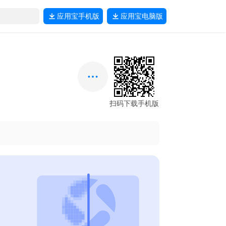
应用宝
手机版
应用宝
电脑版
扫码下载手机版