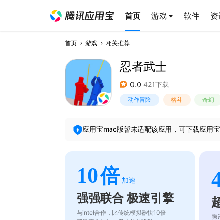
首页
游戏
软件
资
首页
游戏
相关推荐
忍者武士
0.0
421下载
动作冒险
格斗
奇幻
应用宝mac版暂未适配该应用，可下载应用宝
10
倍
加速
强强联合 极速引擎
与intel合作，比传统模拟器快10倍
腾