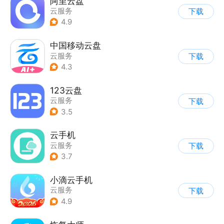
阿里云盘
云服务
下载
4.9
中国移动云盘
云服务
下载
4.3
123云盘
云服务
下载
3.5
云手机
云服务
下载
3.7
小滴云手机
云服务
下载
4.9