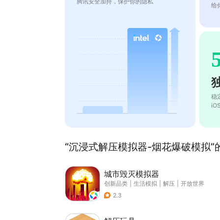
腾讯安全加持，保护你的隐私
给
稳
i
“沉浸式解压模拟器-烟花爆破模拟”的
城市毁灭模拟器
创新品类
|
生活模拟
|
解压
|
开放世界
2.3