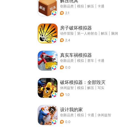
解压玩具
创新品类
|
模拟
|
解压
|
卡通
2.1
房子破坏模拟器
动作冒险
|
第一人称射击
|
解压
|
脑洞
2.4
真实车祸模拟器
创新品类
|
模拟
|
赛车
|
卡通
0.0
破坏模拟器：全部毁灭
休闲益智
|
模拟
|
解压
|
写实
1.0
设计我的家
创新品类
|
模拟
|
卡通
|
休闲益智
0.0