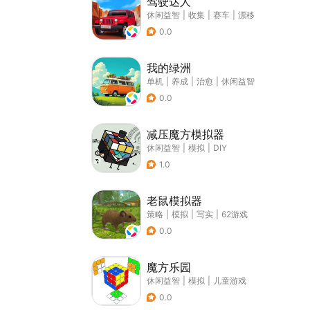
驾驶达人
休闲益智
|
收集
|
赛车
|
漂移
0.0
我的绿洲
单机
|
养成
|
治愈
|
休闲益智
0.0
减压魔方模拟器
休闲益智
|
模拟
|
DIY
1.0
老鼠模拟器
策略
|
模拟
|
写实
|
62游戏
0.0
魔方乐园
休闲益智
|
模拟
|
儿童游戏
0.0