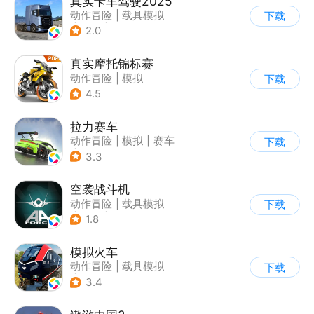
真实卡车驾驶2025
动作冒险
|
载具模拟
下载
|
汽车
|
写实
2.0
真实摩托锦标赛
动作冒险
|
模拟
下载
|
摩托车
|
写实
4.5
拉力赛车
动作冒险
|
模拟
|
赛车
下载
|
漂移
3.3
空袭战斗机
动作冒险
|
载具模拟
下载
|
飞机
|
写实
1.8
模拟火车
动作冒险
|
载具模拟
下载
|
写实
3.4