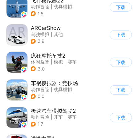
飞行模拟器22
动作冒险
|
载具模拟
下载
|
飞机
|
写实
1.5
ARCarShow
驾驶模拟
|
其他
下载
2.9
疯狂摩托车技2
休闲益智
|
模拟
|
赛车
下载
|
写实
3.0
车祸模拟器：竞技场
动作冒险
|
载具模拟
下载
|
赛车
|
脑洞
0.0
极速汽车模拟驾驶2
动作冒险
|
开车
|
赛车
下载
|
漂移
1.7