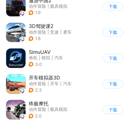
遨游中国2
动作冒险
|
载具模拟
下载
|
汽车
|
写实
1.9
3D驾驶课2
动作冒险
|
竞速
|
赛车
下载
|
写实
1.8
SimuUAV
单机
|
模拟
|
汽车
下载
|
烧脑
3.0
开车模拟器3D
动作冒险
|
开车
|
汽车
下载
|
卡通
2.3
终极摩托
动作冒险
|
载具模拟
下载
|
摩托车
|
竞速
2.0