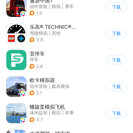
遨游中国1
动作冒险
|
模拟
|
赛车
下载
|
写实
1.9
乐高® TECHNIC® CONTROL+
驾驶模拟
|
其他
下载
3.8
宜停车
停车
下载
2.6
欧卡模拟器
动作冒险
|
载具模拟
下载
|
写实
2.1
螺旋桨模拟飞机
休闲益智
|
模拟
|
军事
下载
|
剧情
3.7