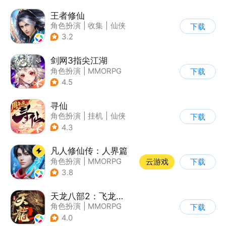
王者修仙
角色扮演
|
收集
|
仙侠
下载
|
卡通
3.2
剑网3指尖江湖
角色扮演
|
MMORPG
下载
|
武侠
|
剑网
4.5
寻仙
角色扮演
|
挂机
|
仙侠
下载
|
寻仙
4.3
凡人修仙传：人界篇
角色扮演
|
MMORPG
云游戏
下载
|
仙侠
|
开放世界
3.8
天龙八部2：飞龙战天
角色扮演
|
MMORPG
下载
|
武侠
|
金庸
4.0