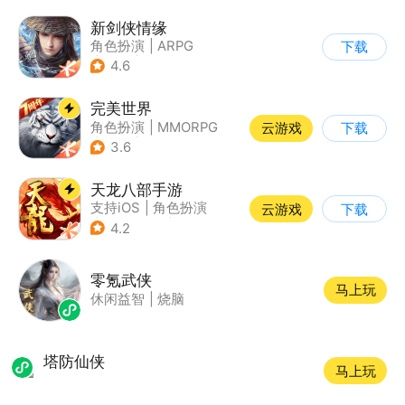
新剑侠情缘
角色扮演
|
ARPG
下载
|
武侠
|
剑侠情缘
4.6
完美世界
角色扮演
|
MMORPG
云游戏
下载
|
奇幻
|
完美世界
3.6
天龙八部手游
支持iOS
|
角色扮演
云游戏
下载
|
MMORPG
|
武侠
4.2
零氪武侠
马上玩
休闲益智
|
烧脑
塔防仙侠
马上玩