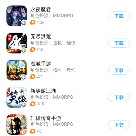
永夜魔君
角色扮演
|
MMORPG
下载
|
仙侠
|
中国风
4.9
无尽洪荒
角色扮演
|
挂机
|
仙侠
下载
|
文字游戏
2.8
魔域手游
角色扮演
|
格斗
|
奇幻
下载
|
魔域
4.1
新笑傲江湖
角色扮演
|
MMORPG
下载
|
小说改编
|
金庸
3.8
轩辕传奇手游
角色扮演
|
MMORPG
下载
|
神话
|
山海经
4.1