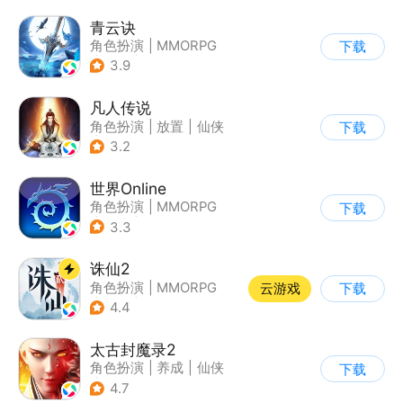
青云诀
角色扮演
|
MMORPG
下载
|
仙侠
|
自由交易
3.9
凡人传说
角色扮演
|
放置
|
仙侠
下载
|
文字游戏
3.2
世界Online
角色扮演
|
MMORPG
下载
|
冒险
|
世界OL
3.3
诛仙2
角色扮演
|
MMORPG
云游戏
下载
|
仙侠
|
诛仙
4.4
太古封魔录2
角色扮演
|
养成
|
仙侠
下载
|
自由交易
4.7