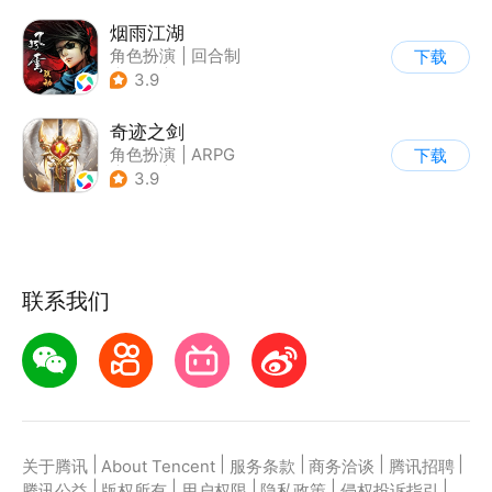
烟雨江湖
角色扮演
|
回合制
下载
|
武侠
|
中国风
3.9
奇迹之剑
角色扮演
|
ARPG
下载
|
传奇
|
奇迹MU
3.9
联系我们
|
|
|
|
|
关于腾讯
About Tencent
服务条款
商务洽谈
腾讯招聘
|
|
|
|
|
腾讯公益
版权所有
用户权限
隐私政策
侵权投诉指引