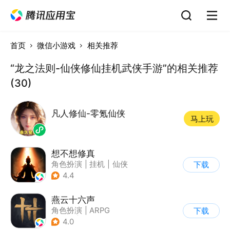
首页
微信小游戏
相关推荐
“龙之法则-仙侠修仙挂机武侠手游”的相关推荐
(30)
凡人修仙-零氪仙侠
马上玩
想不想修真
角色扮演
|
挂机
|
仙侠
下载
|
文字游戏
4.4
燕云十六声
角色扮演
|
ARPG
下载
|
武侠
|
开放世界
4.0