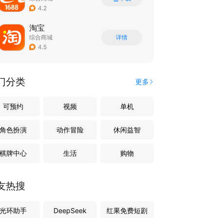
4.2
淘宝
综合商城
详情
4.5
门分类
更多
可预约
视频
单机
角色扮演
动作冒险
休闲益智
棋牌中心
生活
购物
友热搜
光环助手
DeepSeek
红果免费短剧