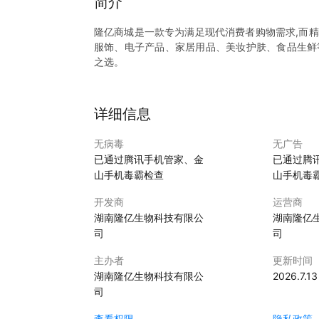
简介
隆亿商城是一款专为满足现代消费者购物需求,而
服饰、电子产品、家居用品、美妆护肤、食品生鲜
之选。
便捷的购物体验
简洁界面设计：我们拥有简洁直观的界面，无论是
详细信息
索功能，确保您能在最短的时间内精准定位所需商
快速下单流程：告别繁琐的购物步骤，只需轻点几
无病毒
无广告
同时，支持多种安全支付方式，保障您的交易安全
已通过腾讯手机管家、金
已通过腾
个性化推荐服务
山手机毒霸检查
山手机毒
优质的商品与服务保障
开发商
运营商
湖南隆亿生物科技有限公
湖南隆亿
严格选品标准：我们与众多知名品牌和优质供应商
司
司
检测，确保您购买到的都是货真价实、品质优良的
贴心售后无忧：如果您对购买的商品有任何疑问或
主办者
更新时间
之忧，放心购物。
湖南隆亿生物科技有限公
2026.7.13
优惠活动与福利不断
司
丰富促销活动：隆亿商城 定期推出各种优惠活动
查看权限
隐私政策