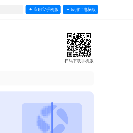
应用宝
手机版
应用宝
电脑版
扫码下载手机版