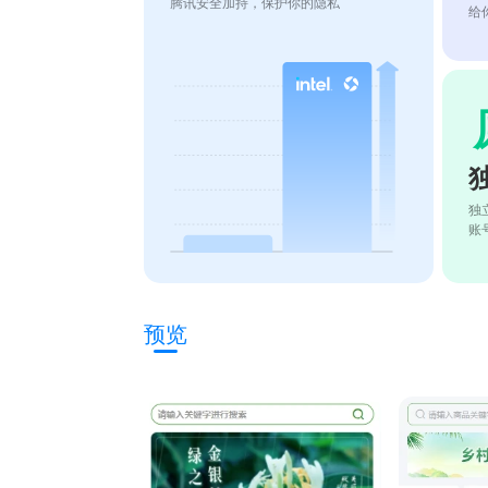
腾讯安全加持，保护你的隐私
给
独
账
预览