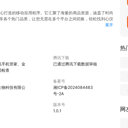
精心打造的移动应用程序。它汇聚了海量的商品资源，涵盖了时尚
等各个热门品类，让您无需在多个平台之间切换，轻松找到心仪
展开
新手还是资深购物达人都能迅速上手。精心设计的分类导航和搜
热
品。
下屏幕，即可完成商品选购、下单和支付，节省您宝贵的时间。
腾讯下载
。
讯手机管家、金
已通过腾讯下载数据审核
霸检查
备案号
生物科技有限公
湘ICP备2024084483
建立了长期稳定的合作关系。每一件上架商品都经过严格的质量
号-2A
产品。
不满意，我们专业的客服团队随时为您提供帮助。让您没有后顾
版本号
网
1.0.1
，如限时折扣、满减优惠、赠品活动、秒杀活动等。还有独家的会