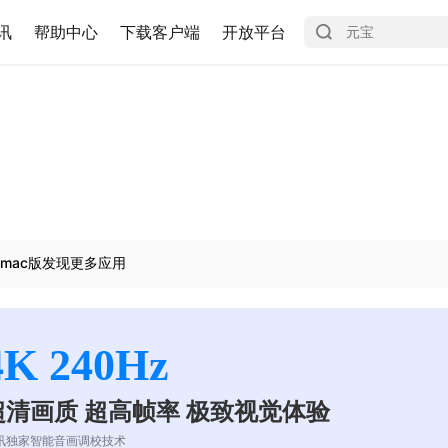
讯
帮助中心
下载客户端
开放平台
mac版发现更多应用
4K 240Hz
超清画质 超高帧率 极致视觉体验
讯独家智能音画调校技术