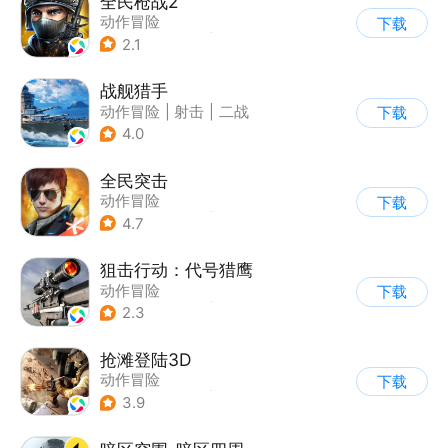
全民枪战2
动作冒险
下载
|
第一人称射击
|
枪战
2.1
|
二次元
战舰猎手
动作冒险
|
射击
|
二战
下载
|
战术竞技
4.0
全民突击
动作冒险
下载
|
第三人称射击
|
枪战
4.7
|
战术竞技
狙击行动：代号猎鹰
动作冒险
下载
|
第一人称射击
|
枪战
2.3
|
写实
抢滩登陆3D
动作冒险
下载
|
第一人称射击
|
枪战
3.9
|
抢滩登陆