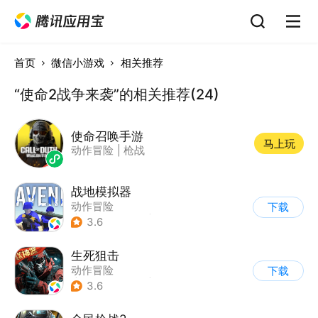
首页
微信小游戏
相关推荐
“使命2战争来袭”的相关推荐(24)
使命召唤手游
马上玩
动作冒险
|
枪战
战地模拟器
动作冒险
下载
|
第一人称射击
|
枪战
3.6
生死狙击
动作冒险
下载
|
第一人称射击
|
枪战
3.6
|
战术竞技