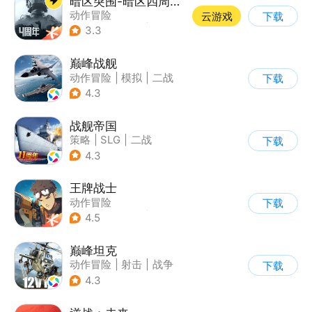
暗区突围-暗区四周年开启
动作冒险
云游戏
下载
|
第一人称射击
|
枪战
3.3
|
逃离塔科夫
巅峰战舰
动作冒险
|
模拟
|
二战
下载
|
战术竞技
4.3
战舰帝国
策略
|
SLG
|
二战
下载
|
写实
4.3
王牌战士
动作冒险
下载
|
第一人称射击
|
枪战
4.5
|
5v5
巅峰坦克
动作冒险
|
射击
|
战争
下载
|
战术竞技
4.3