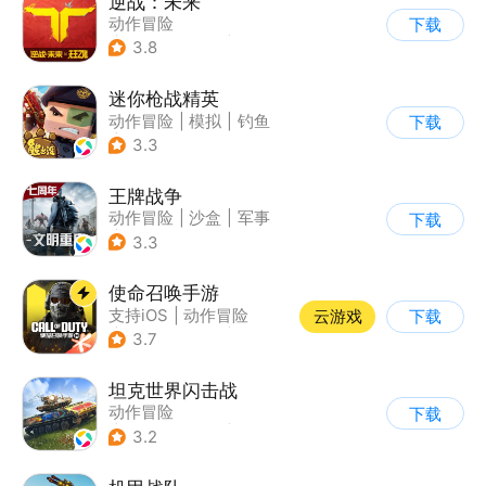
逆战：未来
动作冒险
下载
|
第一人称射击
|
科幻
3.8
|
战术竞技
迷你枪战精英
动作冒险
|
模拟
|
钓鱼
下载
|
童年
3.3
王牌战争
动作冒险
|
沙盒
|
军事
下载
|
开放世界
3.3
使命召唤手游
支持iOS
|
动作冒险
云游戏
下载
|
第一人称射击
|
军事
3.7
坦克世界闪击战
动作冒险
下载
|
第三人称射击
|
二战
3.2
|
战术竞技