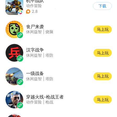
机甲战队
动作冒险
下载
|
第三人称射击
|
枪战
2.8
|
匹配对战
丧尸来袭
马上玩
休闲益智
|
烧脑
汉字战争
马上玩
休闲益智
|
塔防
一级战备
马上玩
休闲益智
|
塔防
穿越火线-枪战王者
马上玩
动作冒险
|
枪战