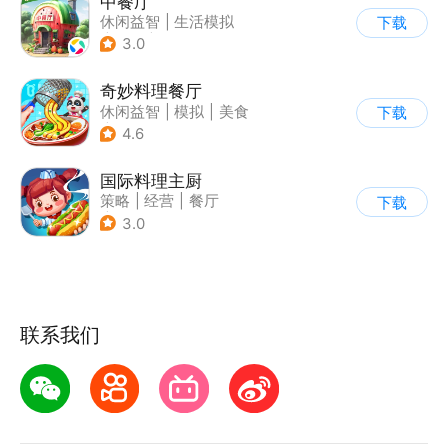
中餐厅
休闲益智
|
生活模拟
下载
|
餐厅
|
中餐厅
3.0
奇妙料理餐厅
休闲益智
|
模拟
|
美食
下载
|
宝宝巴士
4.6
国际料理主厨
策略
|
经营
|
餐厅
下载
|
学习教育
3.0
联系我们