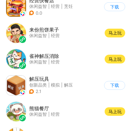
经营快餐店
休闲益智
|
经营
|
烹饪
下载
|
卡通
0.0
来份煎饼果子
马上玩
休闲益智
|
经营
雀神解压消除
马上玩
休闲益智
|
经营
解压玩具
创新品类
|
模拟
|
解压
下载
|
卡通
2.1
熊猫餐厅
马上玩
休闲益智
|
经营