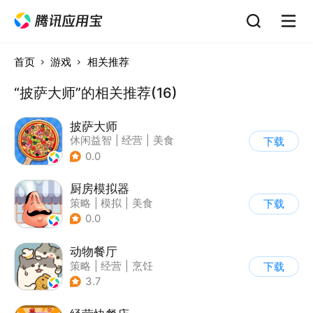
首页
游戏
相关推荐
“披萨大师”的相关推荐(16)
披萨大师
休闲益智
|
经营
|
美食
下载
|
清新
0.0
厨房模拟器
策略
|
模拟
|
美食
下载
|
剧情
0.0
动物餐厅
策略
|
经营
|
烹饪
下载
|
宠物
3.7