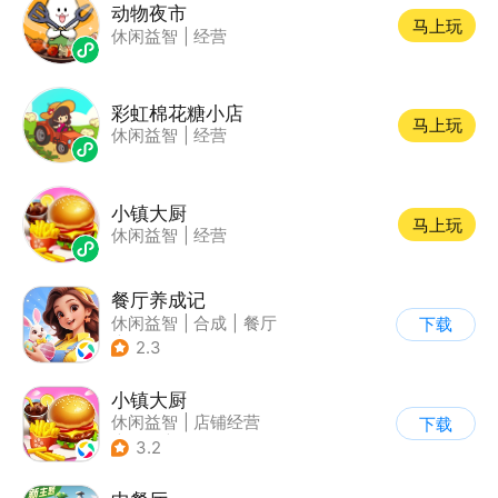
动物夜市
马上玩
休闲益智
|
经营
彩虹棉花糖小店
马上玩
休闲益智
|
经营
小镇大厨
马上玩
休闲益智
|
经营
餐厅养成记
休闲益智
|
合成
|
餐厅
下载
|
清新
2.3
小镇大厨
休闲益智
|
店铺经营
下载
|
美食
|
卡通
3.2