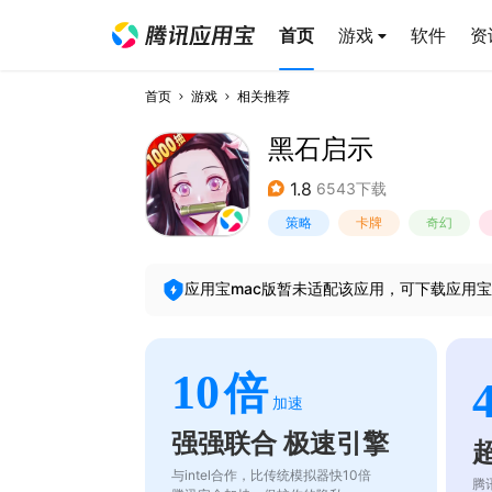
首页
游戏
软件
资
首页
游戏
相关推荐
黑石启示
1.8
6543下载
策略
卡牌
奇幻
应用宝mac版暂未适配该应用，可下载应用宝
10
倍
加速
强强联合 极速引擎
与intel合作，比传统模拟器快10倍
腾