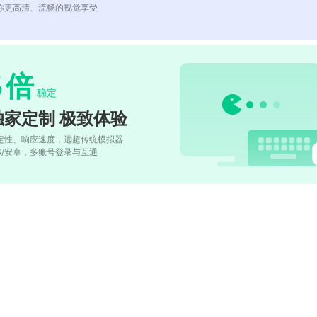
你更高清、流畅的视觉享受
5
倍
稳定
独家定制 极致体验
定性、响应速度，远超传统模拟器
OS/安卓，多账号登录与互通