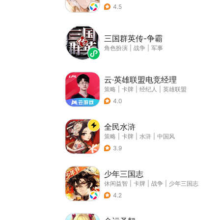
4.5
三国群英传-争霸
角色扮演
|
战争
|
军事
云·英雄联盟电竞经理
策略
|
卡牌
|
经纪人
|
英雄联盟
4.0
全民水浒
策略
|
卡牌
|
水浒
|
中国风
3.9
少年三国志
休闲益智
|
卡牌
|
战争
|
少年三国志
4.2