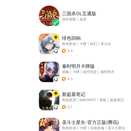
三国杀OL互通版
动作冒险
|
桌游
绯色回响
角色扮演
|
卡牌
|
科幻
|
美少女
3.4
秦时明月卡牌版
策略
|
卡牌
|
架空历史
|
秦时明月
4.3
新盗墓笔记
角色扮演
|
MMORPG
|
冒险
|
盗墓笔记
3.7
圣斗士星矢-官方正版(腾讯)
角色扮演
|
卡牌
|
动漫改编
|
圣斗士星矢