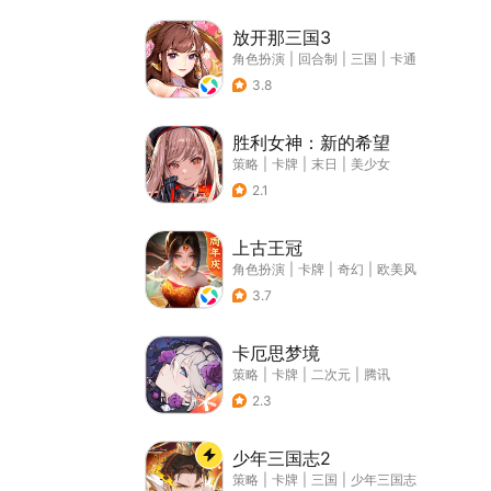
放开那三国3
角色扮演
|
回合制
|
三国
|
卡通
3.8
胜利女神：新的希望
策略
|
卡牌
|
末日
|
美少女
2.1
上古王冠
角色扮演
|
卡牌
|
奇幻
|
欧美风
3.7
卡厄思梦境
策略
|
卡牌
|
二次元
|
腾讯
2.3
少年三国志2
策略
|
卡牌
|
三国
|
少年三国志