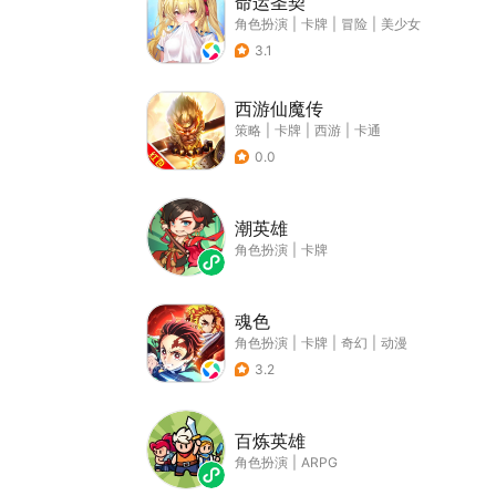
命运圣契
角色扮演
|
卡牌
|
冒险
|
美少女
3.1
西游仙魔传
策略
|
卡牌
|
西游
|
卡通
0.0
潮英雄
角色扮演
|
卡牌
魂色
角色扮演
|
卡牌
|
奇幻
|
动漫
3.2
百炼英雄
角色扮演
|
ARPG