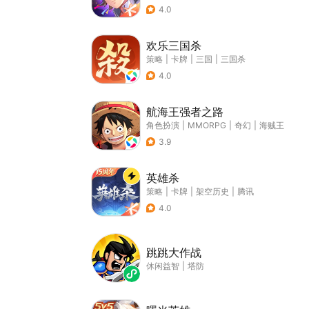
4.0
欢乐三国杀
策略
|
卡牌
|
三国
|
三国杀
4.0
航海王强者之路
角色扮演
|
MMORPG
|
奇幻
|
海贼王
3.9
英雄杀
策略
|
卡牌
|
架空历史
|
腾讯
4.0
跳跳大作战
休闲益智
|
塔防