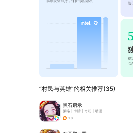
腾讯安全加持，保护你的隐私
给
稳
i
“村民与英雄”的相关推荐(35)
黑石启示
策略
|
卡牌
|
奇幻
|
动漫
1.8