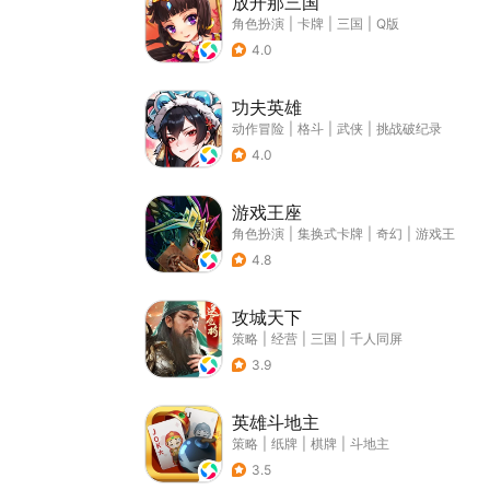
放开那三国
角色扮演
|
卡牌
|
三国
|
Q版
4.0
功夫英雄
动作冒险
|
格斗
|
武侠
|
挑战破纪录
4.0
游戏王座
角色扮演
|
集换式卡牌
|
奇幻
|
游戏王
4.8
攻城天下
策略
|
经营
|
三国
|
千人同屏
3.9
英雄斗地主
策略
|
纸牌
|
棋牌
|
斗地主
3.5