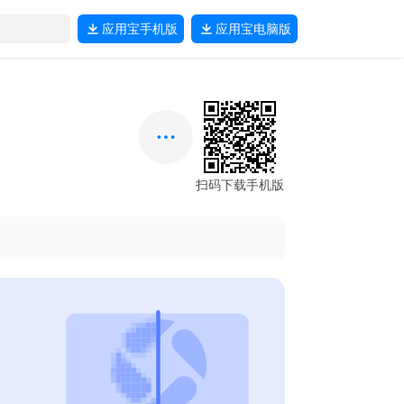
应用宝
手机版
应用宝
电脑版
扫码下载手机版