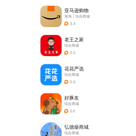
亚马逊购物
海淘
|
综合商城
3.4
老王之家
综合商城
0.0
花花严选
综合商城
0.0
好豚友
综合商城
5.0
弘德燊商城
综合商城