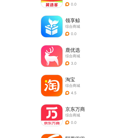
0.0
领享鲸
综合商城
0.0
鹿优选
综合商城
3.0
淘宝
综合商城
4.5
京东万商
综合商城
0.0