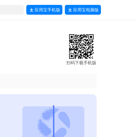
应用宝
手机版
应用宝
电脑版
扫码下载手机版