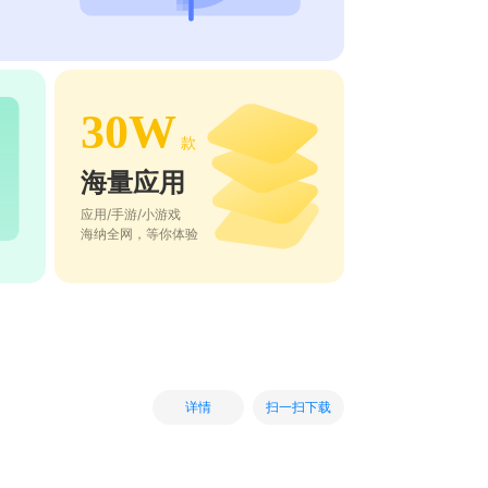
30W
款
海量应用
应用/手游/小游戏
海纳全网，等你体验
扫一扫下载
详情