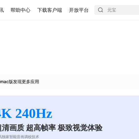
讯
帮助中心
下载客户端
开放平台
mac版发现更多应用
4K 240Hz
超清画质 超高帧率 极致视觉体验
讯独家智能音画调校技术