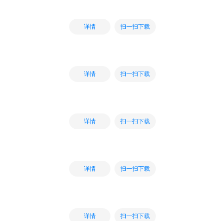
扫一扫下载
详情
扫一扫下载
详情
扫一扫下载
详情
扫一扫下载
详情
扫一扫下载
详情