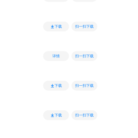
扫一扫下载
下载
扫一扫下载
详情
扫一扫下载
下载
扫一扫下载
下载