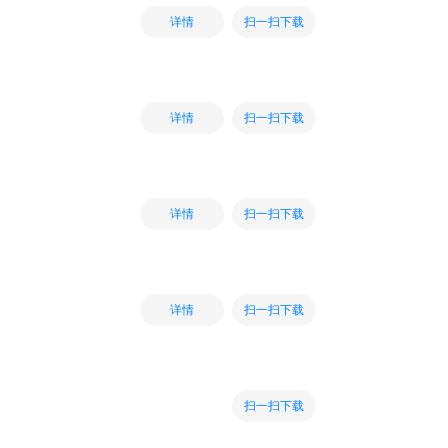
扫一扫下载
详情
扫一扫下载
详情
扫一扫下载
详情
扫一扫下载
详情
扫一扫下载