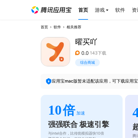
首页
游戏
软件
资
首页
软件
相关推荐
曜买吖
0.0
143下载
综合商城
应用宝mac版暂未适配该应用，可下载应用宝
10
倍
加速
强强联合 极速引擎
与intel合作，比传统模拟器快10倍
腾