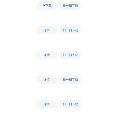
扫一扫下载
下载
扫一扫下载
详情
扫一扫下载
详情
扫一扫下载
详情
扫一扫下载
详情