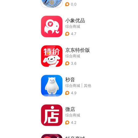
0.0
小象优品
综合商城
4.7
京东特价版
综合商城
3.6
秒音
综合商城
|
其他
4.9
微店
综合商城
4.2