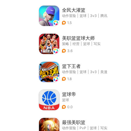
全民大灌篮
动作冒险
|
篮球
|
3v3
|
腾讯
1.5
美职篮篮球大师
策略
|
经营
|
篮球
|
写实
3.6
篮下王者
动作冒险
|
篮球
|
3v3
|
美漫
1.8
篮球帝
篮球
0.0
最强美职篮
动作冒险
|
PvP
|
篮球
|
写实