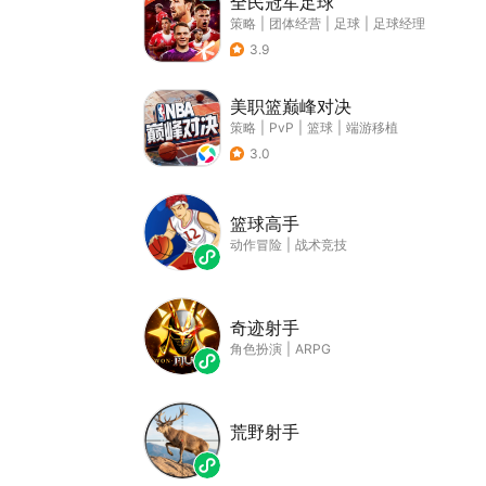
全民冠军足球
策略
|
团体经营
|
足球
|
足球经理
3.9
美职篮巅峰对决
策略
|
PvP
|
篮球
|
端游移植
3.0
篮球高手
动作冒险
|
战术竞技
奇迹射手
角色扮演
|
ARPG
荒野射手