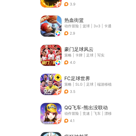
3.9
热血街篮
动作冒险
|
篮球
|
3v3
|
卡通
2.9
豪门足球风云
策略
|
卡牌
|
足球
|
写实
4.0
FC足球世界
策略
|
SLG
|
足球
|
端游移植
3.5
QQ飞车-熊出没联动
动作冒险
|
竞速
|
飞车
|
漂移
4.1