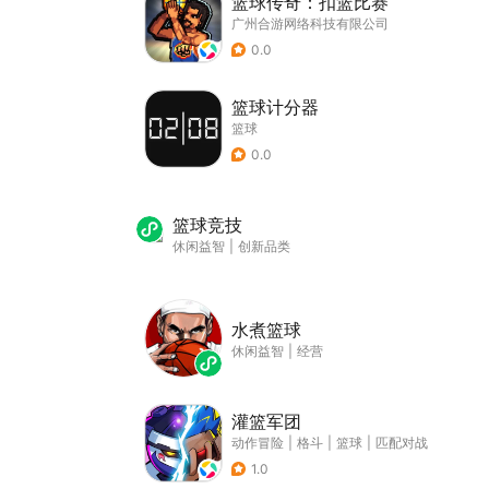
篮球传奇：扣篮比赛
广州合游网络科技有限公司
0.0
篮球计分器
篮球
0.0
篮球竞技
休闲益智
|
创新品类
水煮篮球
休闲益智
|
经营
灌篮军团
动作冒险
|
格斗
|
篮球
|
匹配对战
1.0