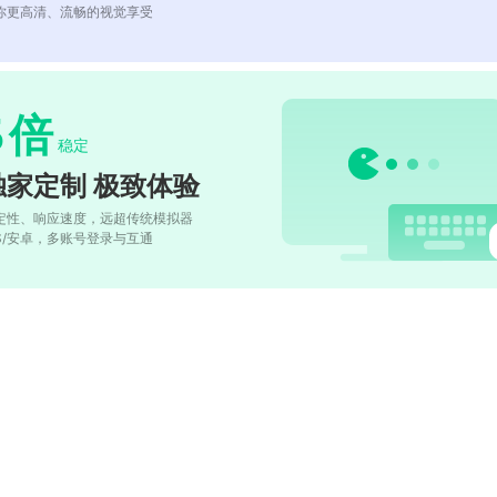
你更高清、流畅的视觉享受
5
倍
稳定
独家定制 极致体验
定性、响应速度，远超传统模拟器
OS/安卓，多账号登录与互通