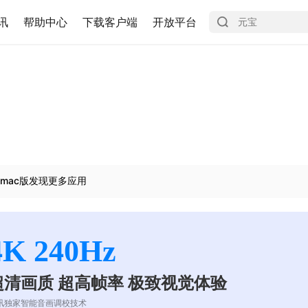
讯
帮助中心
下载客户端
开放平台
mac版发现更多应用
4K 240Hz
超清画质 超高帧率 极致视觉体验
讯独家智能音画调校技术