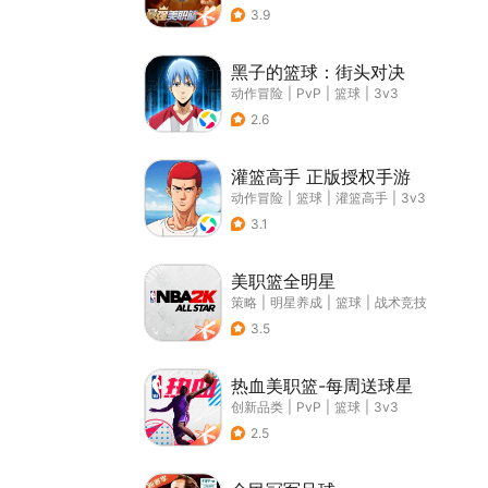
3.9
黑子的篮球：街头对决
动作冒险
|
PvP
|
篮球
|
3v3
2.6
灌篮高手 正版授权手游
动作冒险
|
篮球
|
灌篮高手
|
3v3
3.1
美职篮全明星
策略
|
明星养成
|
篮球
|
战术竞技
3.5
热血美职篮-每周送球星
创新品类
|
PvP
|
篮球
|
3v3
2.5