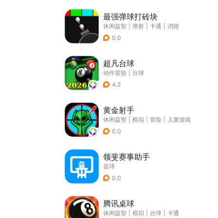
最强弹球打砖块
休闲益智
|
弹射
|
卡通
|
消除
0.0
超凡台球
动作冒险
|
台球
4.2
黄金射手
休闲益智
|
模拟
|
冒险
|
儿童游戏
0.0
领斐赛事助手
篮球
0.0
腾讯桌球
休闲益智
|
模拟
|
台球
|
卡通