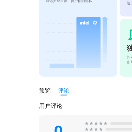
腾讯安全加持，保护你的隐私
给
独
账
0
预览
评论
用户评论
0