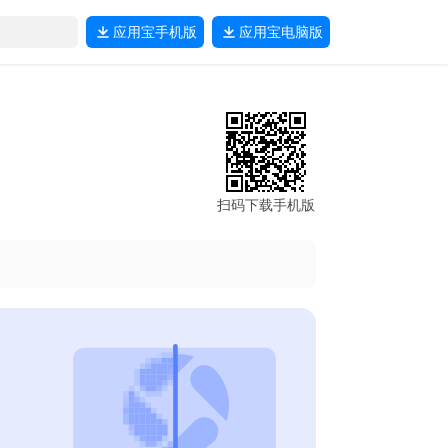
应用宝
手机版
应用宝
电脑版
扫码下载手机版