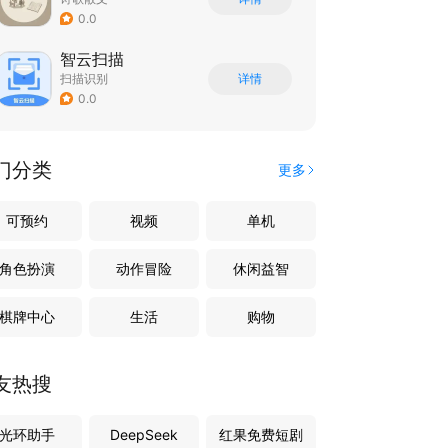
0.0
智云扫描
扫描识别
详情
0.0
门分类
更多
可预约
视频
单机
角色扮演
动作冒险
休闲益智
棋牌中心
生活
购物
友热搜
光环助手
DeepSeek
红果免费短剧