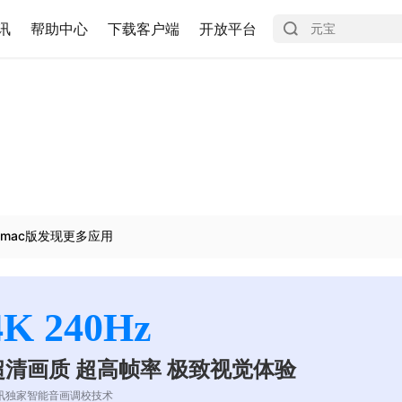
讯
帮助中心
下载客户端
开放平台
mac版发现更多应用
4K 240Hz
超清画质 超高帧率 极致视觉体验
讯独家智能音画调校技术