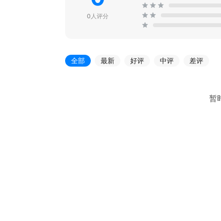
0人评分
全部
最新
好评
中评
差评