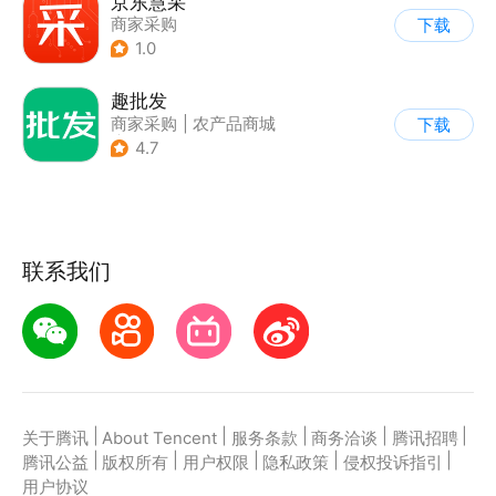
京东慧采
商家采购
下载
1.0
趣批发
商家采购
|
农产品商城
下载
|
返利
4.7
联系我们
|
|
|
|
|
关于腾讯
About Tencent
服务条款
商务洽谈
腾讯招聘
|
|
|
|
|
腾讯公益
版权所有
用户权限
隐私政策
侵权投诉指引
用户协议