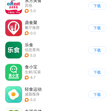
东方美食
其他
下载
5.0
鼎食聚
餐厅推荐
下载
0.0
乐食
信息查询
下载
5.0
食小宝
生鲜/买菜
下载
4.7
轻食运动
减脂瘦身
下载
5.0