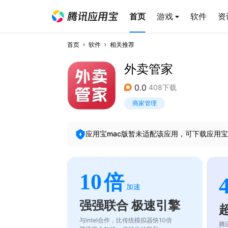
首页
游戏
软件
资
首页
软件
相关推荐
外卖管家
0.0
408下载
商家管理
应用宝mac版暂未适配该应用，可下载应用宝
10
倍
加速
强强联合 极速引擎
与intel合作，比传统模拟器快10倍
腾