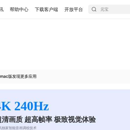
讯
帮助中心
下载客户端
开放平台
mac版发现更多应用
4K 240Hz
超清画质 超高帧率 极致视觉体验
讯独家智能音画调校技术