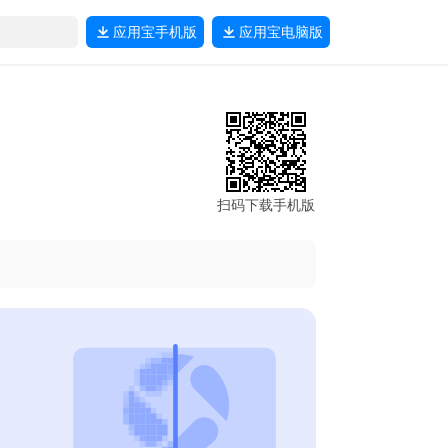
应用宝
手机版
应用宝
电脑版
扫码下载手机版