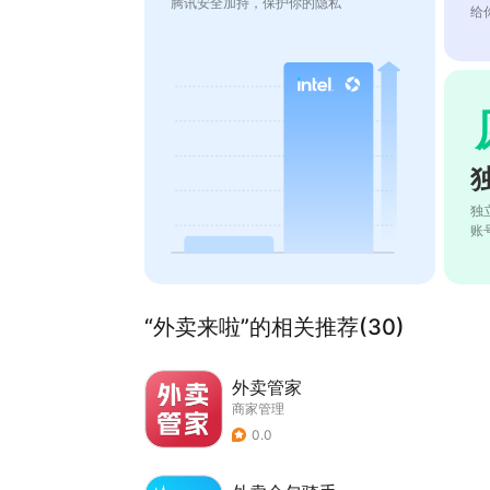
腾讯安全加持，保护你的隐私
给
独
账
“外卖来啦”的相关推荐(30)
外卖管家
商家管理
0.0