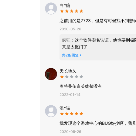
白*糖
之前用的是7723，但是有时候找不到
2020-05-26
疯狂
：
这个软件实名认证，他也要到极
真是太抠门了
共
2
条回复
天长地久
奥特曼传奇英雄都没有
2022-01-14
浪*喵
我发现这个游戏中心的BUG好少啊，我
2020-05-26