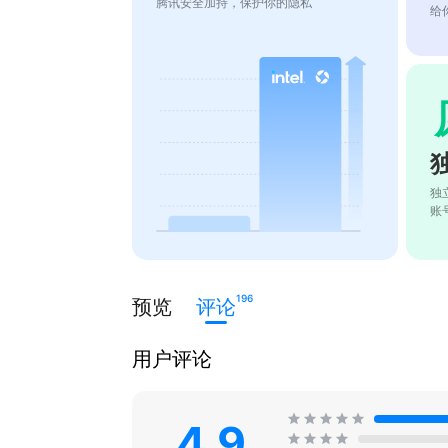
腾讯安全加持，保护你的隐私
给
独
账
196
预览
评论
用户评论
4.9