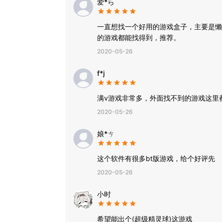
爱*ら
一直想找一个好用的游戏盒子，主要是懒
的游戏都能找得到，推荐。
2020-05-26
f*j
满v游戏非常多，外面找不到的游戏这里
2020-05-26
娘*ㄘ
这个软件有很多bt版游戏，给个好评先
2020-05-26
小时
希望能出个(超级精灵球)这游戏