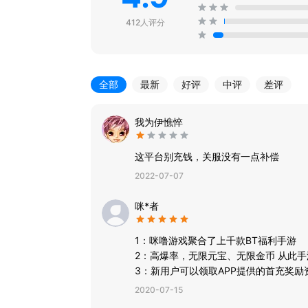
412人评分
全部
最新
好评
中评
差评
我为伊憔悴
这平台别充钱，关服没有一点补偿
2022-07-07
咪*者
1：咪噜游戏聚合了上千款BT福利手游
2：高爆率，无限元宝、无限金币 从此手
3：新用户可以领取APP提供的首充奖
2020-07-15