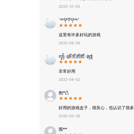
2023-10-05
༺ཌTད༻
这里有许多好玩的游戏
2022-09-29
ꩵꦿ余ᩚ生ᩚ勿ᩚ扰ᩚꦿꦙ
非常好用
2022-08-02
抱*己
好用的游戏盒子，很良心，也认识了很多
2020-05-26
囤**