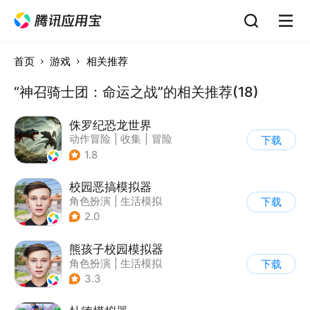
首页
游戏
相关推荐
“神召骑士团：命运之战”的相关推荐(18)
侏罗纪恐龙世界
动作冒险
|
收集
|
冒险
下载
|
写实
1.8
校园恶搞模拟器
角色扮演
|
生活模拟
下载
|
写实
2.0
熊孩子校园模拟器
角色扮演
|
生活模拟
下载
|
写实
3.3