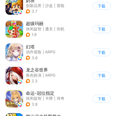
奶块
创新品类
|
沙盒
|
冒险
下载
|
开放世界
3.7
超级玛丽
休闲益智
|
通关
|
街机
下载
|
儿童游戏
1.9
幻塔
动作冒险
|
ARPG
下载
|
奇幻
|
开放世界
3.6
龙之谷世界
角色扮演
|
ARPG
下载
|
奇幻
|
开放世界
2.3
命运-冠位指定
休闲益智
|
卡牌
|
传奇
下载
|
命运
3.8