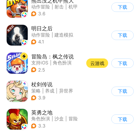
熊出没之机甲熊大
动作冒险
|
射击
|
机甲
下载
|
熊出没
3.6
明日之后
动作冒险
|
建造模拟
下载
|
丧尸
|
明日之后
4.1
冒险岛：枫之传说
支持iOS
|
角色扮演
云游戏
下载
|
放置
|
冒险
2.5
杖剑传说
策略
|
养成
|
异世界
下载
|
二次元
3.9
英勇之地
角色扮演
|
沙盒
|
冒险
下载
|
steam游戏
3.3