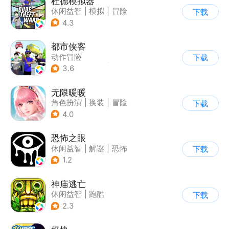
杜德模拟器
休闲益智
|
模拟
|
冒险
下载
|
写实
4.3
都市侠客
动作冒险
下载
|
第一人称射击
|
冒险
3.6
|
开放世界
无限暖暖
角色扮演
|
换装
|
冒险
下载
|
开放世界
4.0
恐怖之眼
休闲益智
|
解谜
|
恐怖
下载
|
单机
1.2
神庙逃亡
休闲益智
|
跑酷
下载
|
欧美风
|
创梦天地
2.3