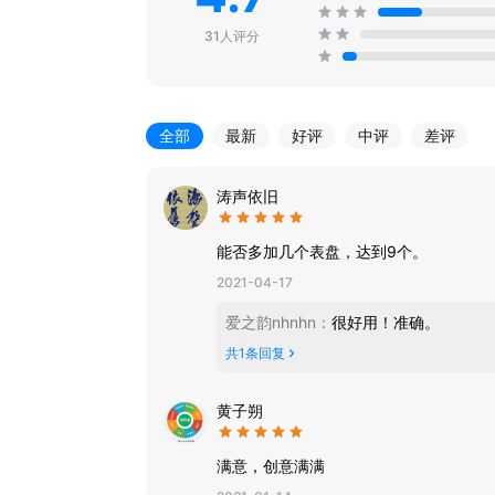
31人评分
全部
最新
好评
中评
差评
涛声依旧
能否多加几个表盘，达到9个。
2021-04-17
爱之韵nhnhn
：
很好用！准确。
共
1
条回复
黄子朔
满意，创意满满