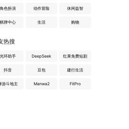
角色扮演
动作冒险
休闲益智
棋牌中心
生活
购物
友热搜
光环助手
DeepSeek
红果免费短剧
抖音
豆包
建行生活
禅游斗地主
Manwa2
FitPro