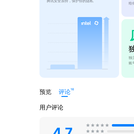
腾讯安全加持，保护你的隐私
给
独
账
16
预览
评论
用户评论
4.7