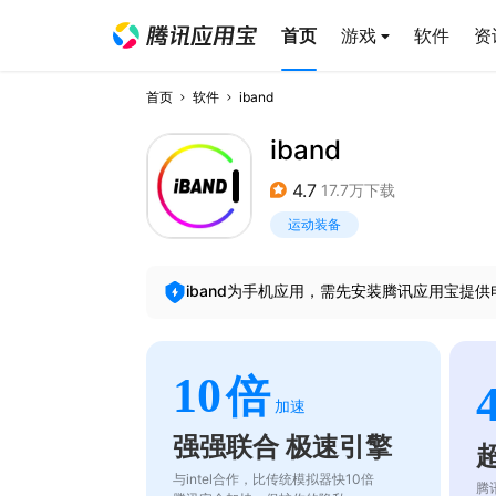
首页
游戏
软件
资
首页
软件
iband
iband
4.7
17.7万下载
运动装备
iband
为手机应用，需先安装腾讯应用宝提供
10
倍
加速
强强联合 极速引擎
与intel合作，比传统模拟器快10倍
腾