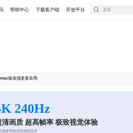
讯
帮助中心
下载客户端
开放平台
mac版发现更多应用
4K 240Hz
超清画质 超高帧率 极致视觉体验
讯独家智能音画调校技术