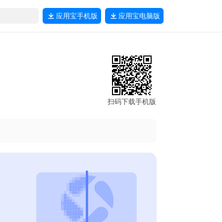
应用宝
手机版
应用宝
电脑版
扫码下载手机版